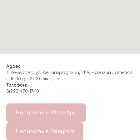
Адрес:
г. Кемерово, ул. Ленинградский, 28в, магазин Затея42
с 10:00 до 21:00 ежедневно.
Телефон:
8(923)470-17-10
О НАС
Написать в WhatsApp
8(999)647-96-07
Написать в Telegram
ГЛАВНАЯ
ДОСТАВКА/
КОНТАКТЫ
ОТЗЫВЫ
ОПЛАТА