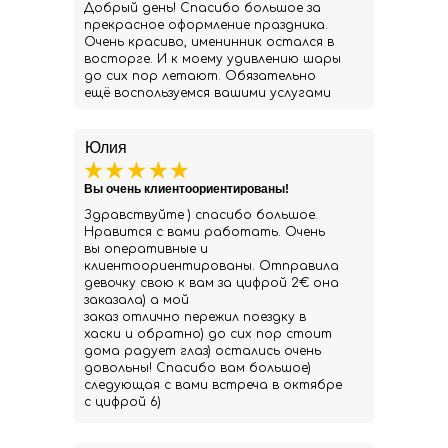
Добрый день! Спасибо большое за
прекрасное оформление праздника.
Очень красиво, именинник остался в
восторге. И к моему удивлению шары
до сих пор летают. Обязательно
ещё воспользуемся вашими услугами
Юлия
Вы очень клиентоориентированы!
Здравствуйте ) спасибо большое.
Нравится с вами работать. Очень
вы оперативные и
клиентоориентированы. Отправила
девочку свою к вам за цифрой 2€ она
заказала) а мой
заказ отлично пережил поездку в
хаски и обратно) до сих пор стоит
дома радует глаз) остались очень
довольны! Спасибо вам большое)
следующая с вами встреча в октябре
с цифрой 6)