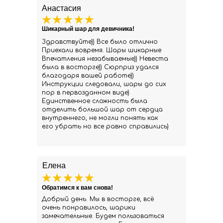
Анастасия
Шикарный шар для девичника!
Здравствуйте)) Все было отлично
Приехали вовремя. Шары шикарные
Впечатления незабываемые)) Невеста
была в восторге)) Сюрприз удался
благодаря вашей работе))
Инструкции следовали, шары до сих
пор в первозданном виде)
Единственное сложность была
отделить большой шар от сердца
внутреннего, не могли понять как
его убрать но все равно справились)
Елена
Обратимся к вам снова!
Добрый день. Мы в восторге, всё
очень понравилось, шарики
замечательные. Будем пользоваться