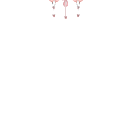
№ 4412 Набор шаров для мужчины "Лучший Папа" в
цвете шоколад, крем и голубой
7 005
р.
В КОРЗИНУ