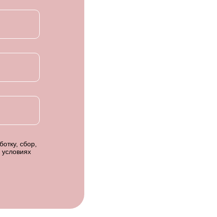
отку, сбор,
 условиях