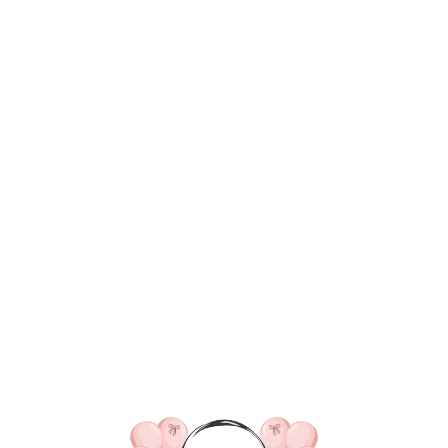
ВКА/ОПЛАТА
КОНТАКТЫ
О НАС
ОТЗЫВ
ГЛАВНАЯ
ДОСТАВКА/ОПЛАТА
КОНТАКТЫ
№ 4394 Набор ш
фигурой ежик и
золото, белый