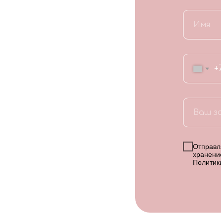
+
Отправля
хранени
Политик