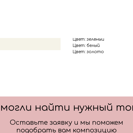
основную фигуру, цифру,
После оформления заказа
всех деталей по заказу и
Мультгерои: Мишка
Мультгерои: Ежик
Цвет: зеленый
Цвет: белый
Цвет: золото
смогли найти нужный то
Оставьте заявку и мы поможем
подобрать вам композицию