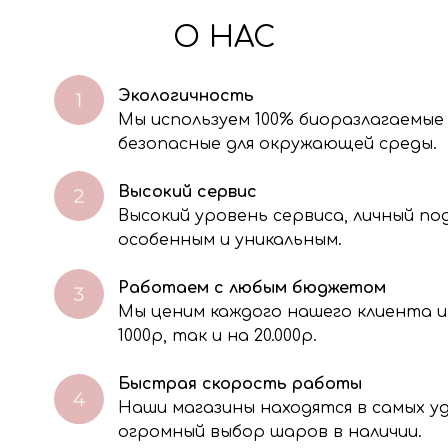
О НАС
Экологичность
Мы используем 100% биоразлагаемые
безопасные для окружающей среды.
Высокий сервис
Высокий уровень сервиса, личный п
особенным и уникальным.
Работаем с любым бюджетом
Мы ценим каждого нашего клиента и
через электронную форму, Вы даете согласие на обработку, сбор, хра
тавленной Вами информации на условиях Политики обработки персо
1000р, так и на 20.000р.
Быстрая скорость работы
Наши магазины находятся в самых 
огромный выбор шаров в наличии.