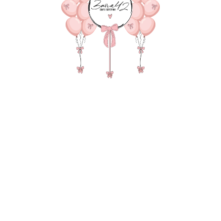
8 415
р.
В КОРЗИНУ
15 шаров на дождике в по
Фигура Мишка Фигура Ёжи
одиночных хромированных 
транспортировки
В состав композиции вхо
35-40 см шар - 15 шт. по 15
35-40 см шар Хром 7-шт. п
Дождик на шар в потолок 
45 см однотонная фольга -
Метровая цифра (100 см) 1
фигура 2-шт. по 1290 руб
Груз для шаров за 15 11-шт.
пакет для безопасной тра
Также в композиции можн