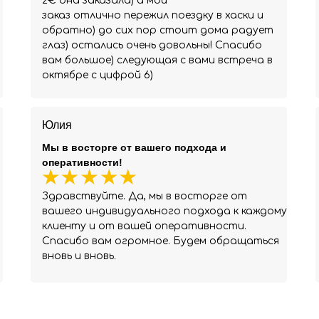
2€ она заказала) а мой
заказ отлично пережил поездку в хаски и
обратно) до сих пор стоит дома радует
глаз) остались очень довольны! Спасибо
вам большое) следующая с вами встреча в
октябре с цифрой 6)
Юлия
Мы в восторге от вашего подхода и
оперативности!
Здравствуйте. Да, мы в восторге от
вашего индивидуального подхода к каждому
клиенту и от вашей оперативности.
Спасибо вам огромное. Будем обращаться
вновь и вновь.