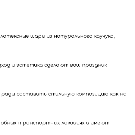
 латексные шары из натурального каучука,
одход и эстетика сделают ваш праздник
 рады составить стильную композицию как на
нение и передачу
нальных данных.
удобных транспортных локациях и имеют