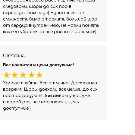
благодаря вашей работе)) Инструкции
следовали, шары до сих пор в
первозданном виде) Единственное
сложность была отделить большой шар
от сердца внутреннего, не могли понять
как его убрать но все равно справились)
Светлана
Все нравится и цены доступные!
Здравствуйте. Все отлично! Доставили
вовремя. Шары доехали все целые. До сих
пор нас радуют! Заказываю у вас уже
второй раз, все нравится и цены
доступные!)