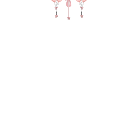
№ 4398 Набор шаров на день
рождения "Сабрина" в белом цвете
2 890
р.
В КОРЗИНУ