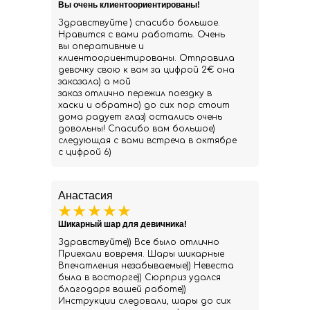
Вы очень клиентоориентированы!
Здравствуйте ) спасибо большое.
Нравится с вами работать. Очень
вы оперативные и
клиентоориентированы. Отправила
девочку свою к вам за цифрой 2€ она
заказала) а мой
заказ отлично пережил поездку в
хаски и обратно) до сих пор стоит
дома радует глаз) остались очень
довольны! Спасибо вам большое)
следующая с вами встреча в октябре
с цифрой 6)
Анастасия
Шикарный шар для девичника!
Здравствуйте)) Все было отлично
Приехали вовремя. Шары шикарные
Впечатления незабываемые)) Невеста
была в восторге)) Сюрприз удался
благодаря вашей работе))
Инструкции следовали, шары до сих