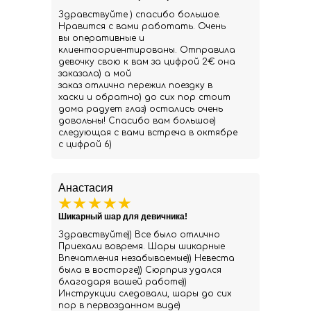
Здравствуйте ) спасибо большое.
Нравится с вами работать. Очень
вы оперативные и
клиентоориентированы. Отправила
девочку свою к вам за цифрой 2€ она
заказала) а мой
заказ отлично пережил поездку в
хаски и обратно) до сих пор стоит
дома радует глаз) остались очень
довольны! Спасибо вам большое)
следующая с вами встреча в октябре
с цифрой 6)
Анастасия
Шикарный шар для девичника!
Здравствуйте)) Все было отлично
Приехали вовремя. Шары шикарные
Впечатления незабываемые)) Невеста
была в восторге)) Сюрприз удался
благодаря вашей работе))
Инструкции следовали, шары до сих
пор в первозданном виде)