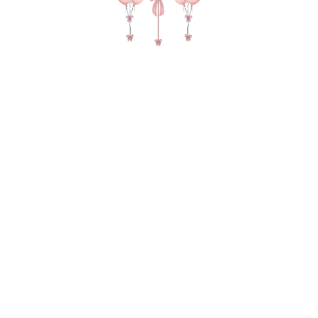
№ 4649 Набор шаров с надписями
"Характер сложный" в цвете
розовый
2 375
р.