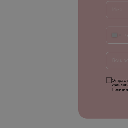
+
Отправля
хранени
Политик