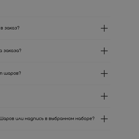
в заказ?
а заказа?
т шаров?
аров или надпись в выбранном наборе?