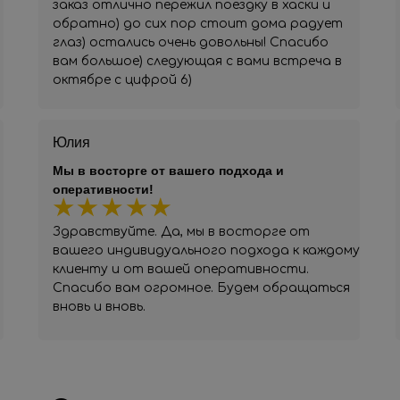
заказ отлично пережил поездку в хаски и
обратно) до сих пор стоит дома радует
глаз) остались очень довольны! Спасибо
вам большое) следующая с вами встреча в
октябре с цифрой 6)
Юлия
Мы в восторге от вашего подхода и
оперативности!
Здравствуйте. Да, мы в восторге от
вашего индивидуального подхода к каждому
клиенту и от вашей оперативности.
Спасибо вам огромное. Будем обращаться
вновь и вновь.