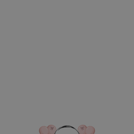
ВКА/ОПЛАТА
КОНТАКТЫ
О НАС
ОТЗЫВ
ГЛАВНАЯ
ДОСТАВКА/ОПЛАТА
КОНТАКТЫ
№ 4578 Набор ш
"Три кота" с ф
цвете голубой 