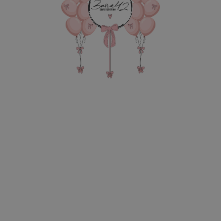
6 255
р.
В КОРЗИНУ
2 фонтана по 7 шаров(1 зв
метровая Фигура три кота
пакета для транспортир
В состав композиции вхо
35-40 см шар Хром 6-шт. п
35-40 см шар агат 4-шт. п
35-40 см шар с конфетти 2
45 см однотонная фольга -
Метровая цифра (100 см) 1
фигура 1-шт. по 1090 руб
надпись на шар до 20 см - 
груз для шаров в пленке - 
пакет для безопасной тра
Также в композиции можн