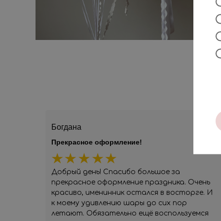
Богдана
Прекрасное оформление!
Добрый день! Спасибо большое за
прекрасное оформление праздника. Очень
красиво, именинник остался в восторге. И
к моему удивлению шары до сих пор
летают. Обязательно ещё воспользуемся