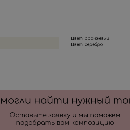
основную фигуру, цифру,
После оформления заказа
всех деталей по заказу и
Мультгерои: Три кота
Цвет: голубой
Цвет: оранжевый
Цвет: серебро
смогли найти нужный то
Оставьте заявку и мы поможем
подобрать вам композицию