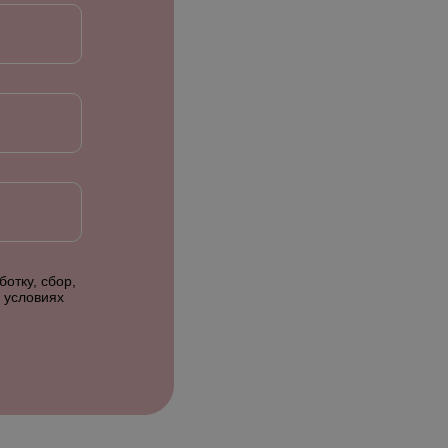
отку, сбор,
 условиях