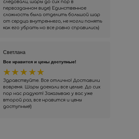
следовали, шары до сих пор в
первозданном виде) Единственное
сложность была отделить большой шар
от сердца внутреннего, не могли понять
как его убрать но все равно справились)
Светлана
Все нравится и цены доступные!
Здравствуйте. Все отлично! Доставили
вовремя. Шары доехали все целые. До сих
пор нас радуют! Заказываю у вас уже
второй раз, все нравится и цены
доступные!)