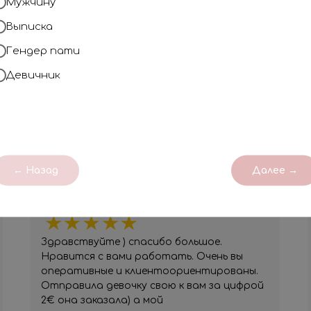
Мужчину
Профессионализм
Выписка
Наша компания на рынке с 2018 года
незабываемым!
Гендер пати
Девичник
ОТЗЫВЫ
← Назад
Далее →
Юлия
Вы очень клиентоориентированы!
Здравствуйте ) спасибо большое.
Нравится с вами работать. Очень вы
оперативные и клиентоориентированы.
Отправила девочку свою к вам за цифрой
2€ она заказала) а мой