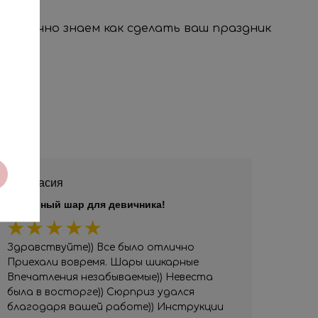
, мы точно знаем как сделать ваш праздник
Анастасия
Шикарный шар для девичника!
Здравствуйте)) Все было отлично
Приехали вовремя. Шары шикарные
Впечатления незабываемые)) Невеста
была в восторге)) Сюрприз удался
благодаря вашей работе)) Инструкции