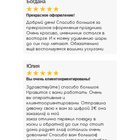
Богдана
Прекрасное оформление!
Добрый день! Спасибо большое за
прекрасное оформление праздника.
Очень красиво, именинник остался в
восторге. И к моему удивлению шары
до сих пор летают. Обязательно
ещё воспользуемся вашими услугами
Юлия
Вы очень клиентоориентированы!
Здравствуйте ) спасибо большое.
Нравится с вами работать. Очень
вы оперативные и
клиентоориентированы. Отправила
девочку свою к вам за цифрой 2€ она
заказала) а мой
заказ отлично пережил поездку в
хаски и обратно) до сих пор стоит
дома радует глаз) остались очень
довольны! Спасибо вам большое)