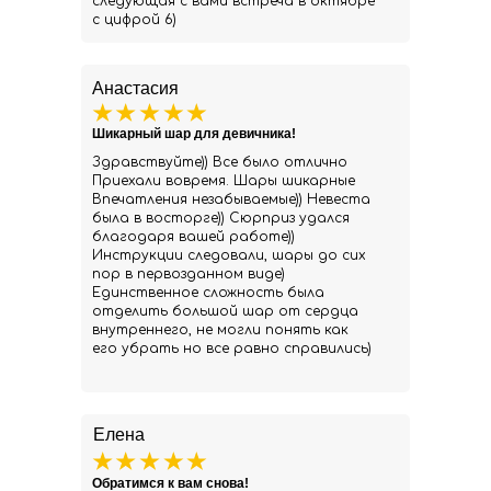
следующая с вами встреча в октябре
с цифрой 6)
Анастасия
Шикарный шар для девичника!
Здравствуйте)) Все было отлично
Приехали вовремя. Шары шикарные
Впечатления незабываемые)) Невеста
была в восторге)) Сюрприз удался
благодаря вашей работе))
Инструкции следовали, шары до сих
пор в первозданном виде)
Единственное сложность была
отделить большой шар от сердца
внутреннего, не могли понять как
его убрать но все равно справились)
Елена
Обратимся к вам снова!