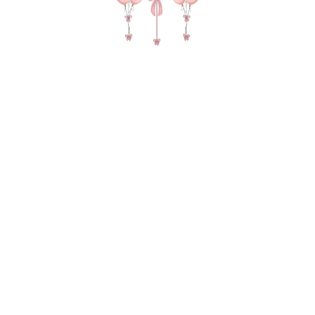
№ 4391 Набор шаров на день
рождения девочки "Мишка Евочки" с
цифрой с помпонами
8 115
р.