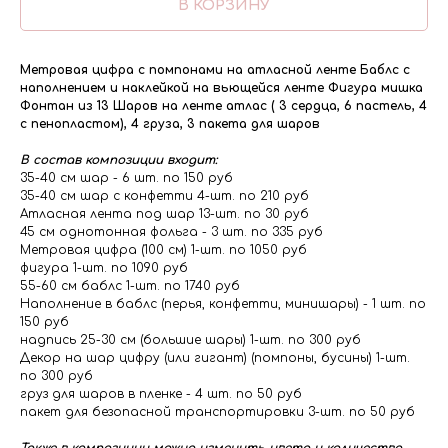
В КОРЗИНУ
Метровая цифра с помпонами на атласной ленте Баблс с
наполнением и наклейкой на вьющейся ленте Фигура мишка
Фонтан из 13 Шаров на ленте атлас ( 3 сердца, 6 пастель, 4
с пенопластом), 4 груза, 3 пакета для шаров
В состав композиции входит:
35-40 см шар - 6 шт. по 150 руб
35-40 см шар с конфетти 4-шт. по 210 руб
Атласная лента под шар 13-шт. по 30 руб
45 см однотонная фольга - 3 шт. по 335 руб
Метровая цифра (100 см) 1-шт. по 1050 руб
фигура 1-шт. по 1090 руб
55-60 см баблс 1-шт. по 1740 руб
Наполнение в баблс (перья, конфетти, минишары) - 1 шт. по
150 руб
надпись 25-30 см (большие шары) 1-шт. по 300 руб
Декор на шар цифру (или гигант) (помпоны, бусины) 1-шт.
по 300 руб
груз для шаров в пленке - 4 шт. по 50 руб
пакет для безопасной транспортировки 3-шт. по 50 руб