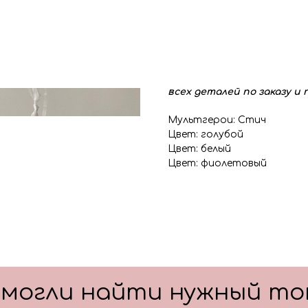
груз для шаров в пленке - 
пакет для безопасной тра
Также в композиции можн
основную фигуру, цифру,
После оформления заказа
всех деталей по заказу и
Мультгерои: Стич
Цвет: голубой
Цвет: белый
Цвет: фиолетовый
смогли найти нужный то