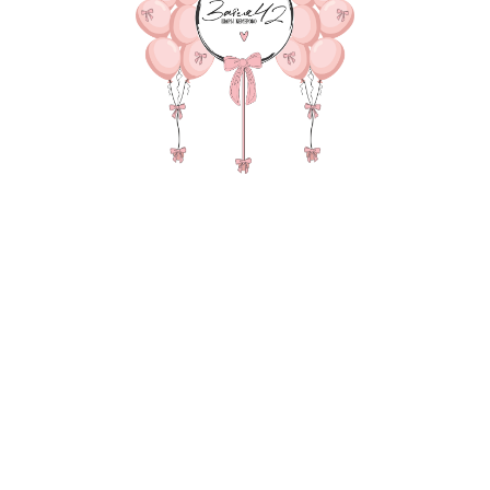
8 775
р.
В КОРЗИНУ
Фонтан из 10 шаров на ле
,Мини баблс с наполнение
листок), зеральный гига
Стич, 3 груза,2 пакета 
В состав композиции вхо
35-40 см шар - 1 шт. по 150
35-40 см зеркальный шар (
Атласная лента под шар 1
45 см однотонная фольга -
Фигура 1-шт. по 990 руб
фигура 1-шт. по 1290 руб
35-45 см мини баблс с напо
Матовый гигант 55-60 см 
надпись 25-30 см (большие
Зеркальный слой с конфетт