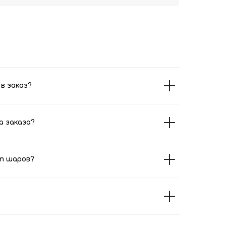
в заказ?
а заказа?
т шаров?