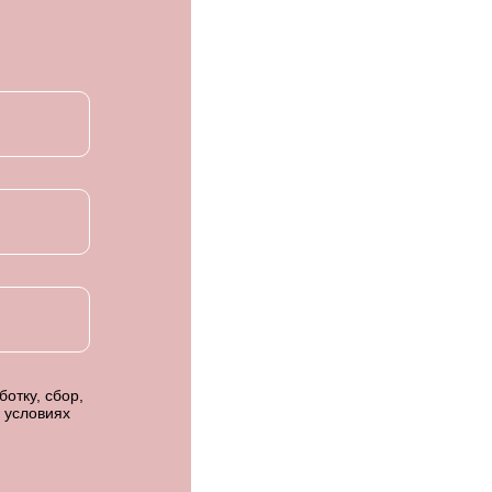
отку, сбор,
 условиях