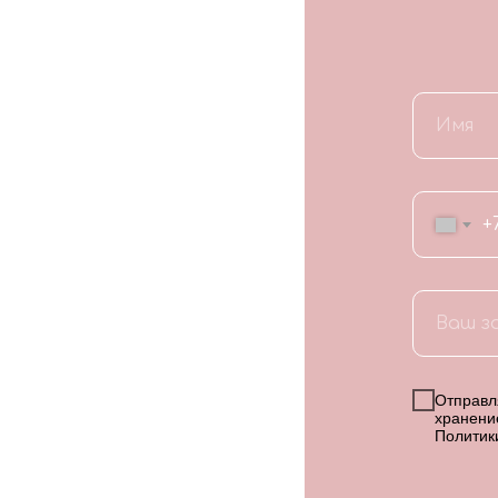
+
Отправля
хранени
Политик