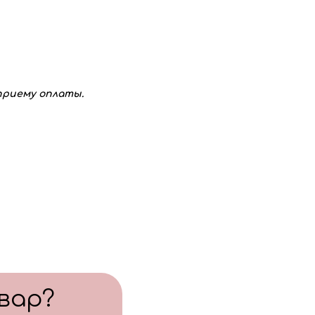
3 шт. по 50 руб
нспортировки 2-шт. по 50 руб
о изменить цвета и количество шаров,
 добавить или заменить надпись на шаре.
 с вами свяжется менеджер для уточнения
 приему оплаты.
вар?