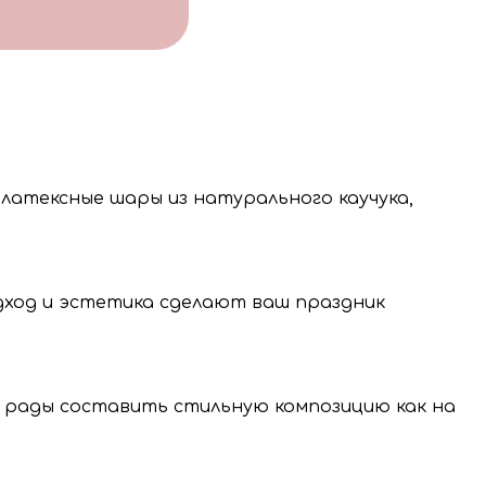
 латексные шары из натурального каучука,
одход и эстетика сделают ваш праздник
 рады составить стильную композицию как на
нение и передачу
нальных данных.