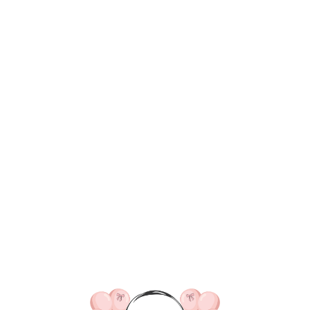
ВКА/ОПЛАТА
КОНТАКТЫ
О НАС
ОТЗЫВ
ГЛАВНАЯ
ДОСТАВКА/ОПЛАТА
КОНТАКТЫ
№ 4655 Набор ш
"Мелания" с фи
и лаванда