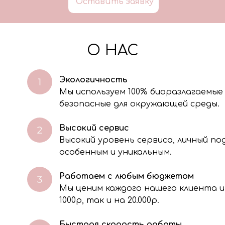
Оставить заявку
О НАС
Экологичность
Мы используем 100% биоразлагаемые
безопасные для окружающей среды.
Высокий сервис
Высокий уровень сервиса, личный п
особенным и уникальным.
Работаем с любым бюджетом
Мы ценим каждого нашего клиента и
через электронную форму, Вы даете согласие на обработку, сбор, хра
тавленной Вами информации на условиях Политики обработки персо
1000р, так и на 20.000р.
Быстрая скорость работы