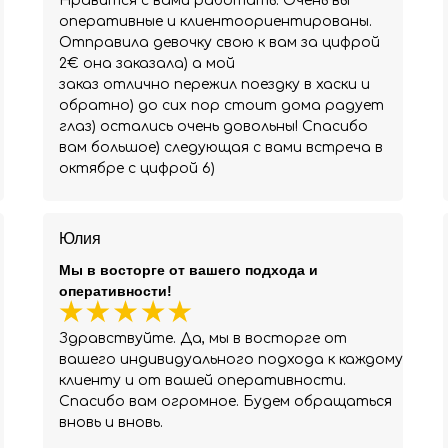
Нравится с вами работать. Очень вы
оперативные и клиентоориентированы.
Отправила девочку свою к вам за цифрой
2€ она заказала) а мой
заказ отлично пережил поездку в хаски и
обратно) до сих пор стоит дома радует
глаз) остались очень довольны! Спасибо
вам большое) следующая с вами встреча в
октябре с цифрой 6)
Юлия
Мы в восторге от вашего подхода и
оперативности!
Здравствуйте. Да, мы в восторге от
вашего индивидуального подхода к каждому
клиенту и от вашей оперативности.
Спасибо вам огромное. Будем обращаться
вновь и вновь.