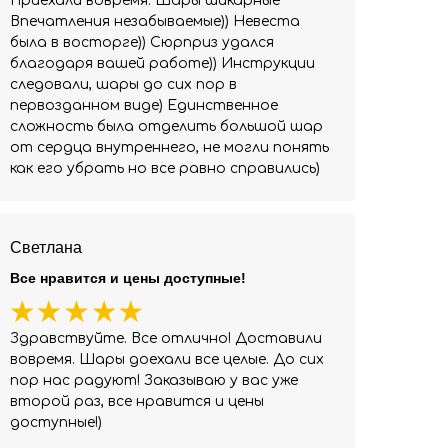
Приехали вовремя. Шары шикарные
Впечатления незабываемые)) Невеста
была в восторге)) Сюрприз удался
благодаря вашей работе)) Инструкции
следовали, шары до сих пор в
первозданном виде) Единственное
сложность была отделить большой шар
от сердца внутреннего, не могли понять
как его убрать но все равно справились)
Светлана
Все нравится и цены доступные!
Здравствуйте. Все отлично! Доставили
вовремя. Шары доехали все целые. До сих
пор нас радуют! Заказываю у вас уже
второй раз, все нравится и цены
доступные!)