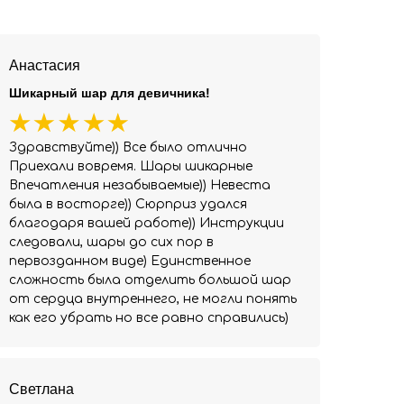
Анастасия
Шикарный шар для девичника!
Здравствуйте)) Все было отлично
Приехали вовремя. Шары шикарные
Впечатления незабываемые)) Невеста
была в восторге)) Сюрприз удался
благодаря вашей работе)) Инструкции
следовали, шары до сих пор в
первозданном виде) Единственное
сложность была отделить большой шар
от сердца внутреннего, не могли понять
как его убрать но все равно справились)
Светлана