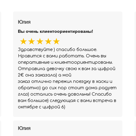
Юлия
Вы очень клиентоориентированы!
Здравствуйте ) спасибо большое.
Нравится с вами работать. Очень вы
оперативные и клиентоориентированы.
Отправила девочку свою к вам за цифрой
2€ она заказала) а мой
заказ отлично пережил поездку в хаски и
обратно) до сих пор стоит дома радует
глаз) остались очень довольны! Спасибо
вам большое) следующая с вами встреча в
октябре с цифрой 6)
Юлия