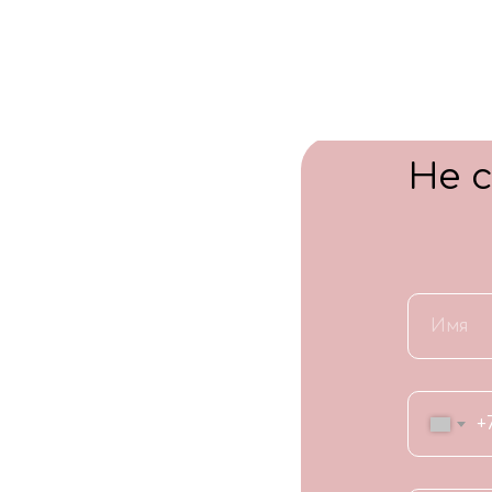
Не 
+