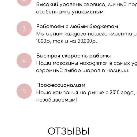
Высокий уровень сервиса, личный п
особенным и уникальным.
Работаем с любым бюджетом
Мы ценим каждого нашего клиента и
через электронную форму, Вы даете согласие на обработку, сбор, хра
тавленной Вами информации на условиях Политики обработки персо
1000р, так и на 20.000р.
Быстрая скорость работы
Наши магазины находятся в самых 
огромный выбор шаров в наличии.
Профессионализм
Наша компания на рынке с 2018 года
незабываемым!
ОТЗЫВЫ