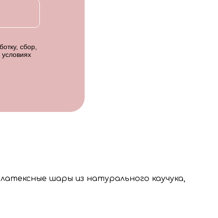
отку, сбор,
 условиях
 латексные шары из натурального каучука,