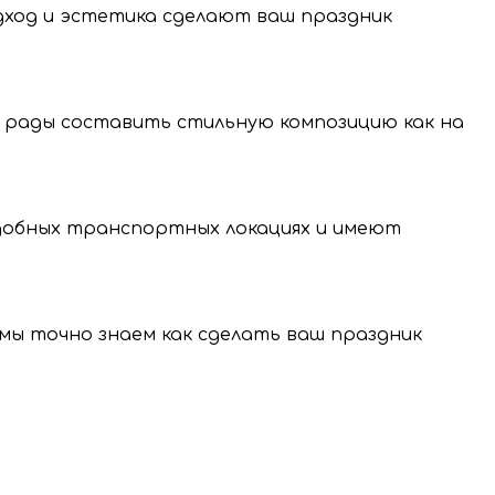
одход и эстетика сделают ваш праздник
 рады составить стильную композицию как на
нение и передачу
нальных данных.
удобных транспортных локациях и имеют
, мы точно знаем как сделать ваш праздник