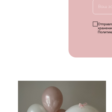
Отправля
хранени
Политик