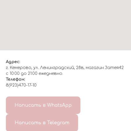
Адрес:
г. Кемерово, ул. Ленинградский, 28в, магазин Затея42
с 10:00 до 21:00 ежедневно.
Телефон:
8(923)470-17-10
О НАС
Написать в WhatsApp
8(999)647-96-07
Написать в Telegram
ГЛАВНАЯ
ДОСТАВКА/
КОНТАКТЫ
ОТЗЫВЫ
ОПЛАТА