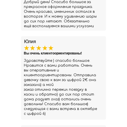
Добрый день! Спасибо большое за
прекрасное оформление праздника.
Очень красиво, именинник остался в
восторге. И к моему удивлению шары
до сих пор летают. Обязательно
ещё воспользуемся вашими услугами
Юлия
Вы очень клиентоориентированы!
Здравствуйте ) спасибо большое.
Нравится с вами работать. Очень
вы оперативные и
клиентоориентированы. Отправила
девочку свою к вам за цифрой 2€ она
заказала) а мой
заказ отлично пережил поездку в
хаски и обратно) до сих пор стоит
дома радует глаз) остались очень
довольны! Спасибо вам большое)
следующая с вами встреча в октябре
с цифрой 6)