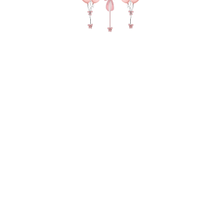
№ 4643 Набор шаров на день рождения мальчика
"Синий трактор мини" с цифрой в цвете серебро,
голубой и белый
2 495
р.
В КОРЗИНУ