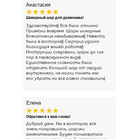
Анастасия
Шикарный шар для девичника!
Здравствуйте)) Все было отлично
Приехали вовремя. Шары шикарные
Впечатления незабываемые)) Невеста
была в восторге)) Сюрприз удался
благодаря вашей работе))
Инструкции следовали, шары до сих
пор в первозданном виде)
Единственное сложность была
отделить большой шар от сердца
внутреннего, не могли понять как
его убрать но все равно справились)
Елена
Обратимся к вам снова!
Добрый день. Мы в восторге, всё
очень понравилось, шарики
замечательные. Будем пользоваться