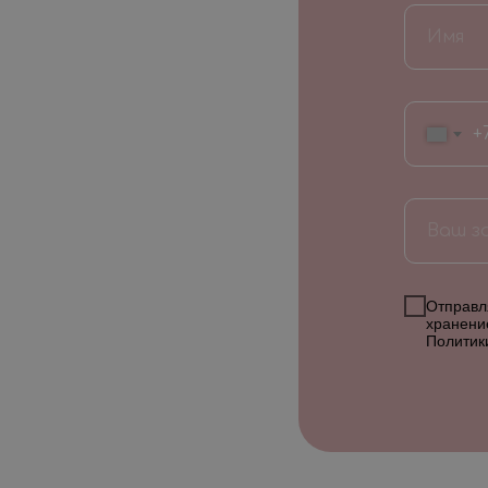
+
Отправля
хранени
Политик