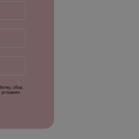
отку, сбор,
 условиях