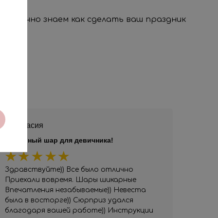
, мы точно знаем как сделать ваш праздник
Анастасия
Шикарный шар для девичника!
Здравствуйте)) Все было отлично
Приехали вовремя. Шары шикарные
Впечатления незабываемые)) Невеста
была в восторге)) Сюрприз удался
благодаря вашей работе)) Инструкции