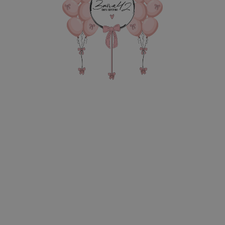
6 070
р.
В КОРЗИНУ
2 Фонтана по 7 шаров (3 х
надписью, 3 груза, 3 па
В состав композиции вхо
35-40см шар перламутр 6-
35-40 см зеркальный шар с
Матовый гигант 55-60 см 
надпись 25-30 см (большие
Зеркальный слой на 45-60 
груз для шаров в пленке - 
пакет для безопасной тра
Также в композиции можн
основную фигуру, цифру,
После оформления заказа