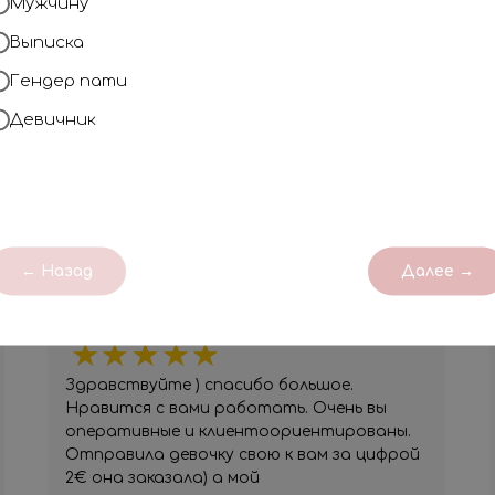
Мужчину
Профессионализм
Выписка
Наша компания на рынке с 2018 года
незабываемым!
Гендер пати
Девичник
ОТЗЫВЫ
← Назад
Далее →
Юлия
Вы очень клиентоориентированы!
Здравствуйте ) спасибо большое.
Нравится с вами работать. Очень вы
оперативные и клиентоориентированы.
Отправила девочку свою к вам за цифрой
2€ она заказала) а мой