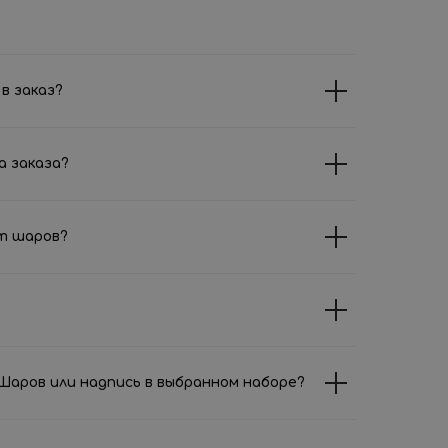
в заказ?
а заказа?
т шаров?
аров или надпись в выбранном наборе?