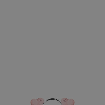
ВКА/ОПЛАТА
КОНТАКТЫ
О НАС
ОТЗЫВ
ГЛАВНАЯ
ДОСТАВКА/ОПЛАТА
КОНТАКТЫ
№ 4904 Набор ш
февраля" с зер
фонтанами в цв
зеленый и белы