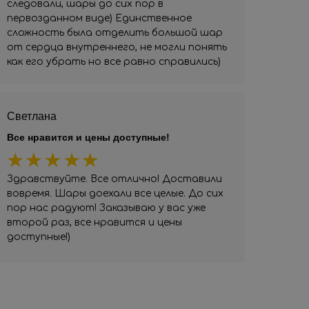
следовали, шары до сих пор в
первозданном виде) Единственное
сложность была отделить большой шар
от сердца внутреннего, не могли понять
как его убрать но все равно справились)
Светлана
Все нравится и цены доступные!
Здравствуйте. Все отлично! Доставили
вовремя. Шары доехали все целые. До сих
пор нас радуют! Заказываю у вас уже
второй раз, все нравится и цены
доступные!)