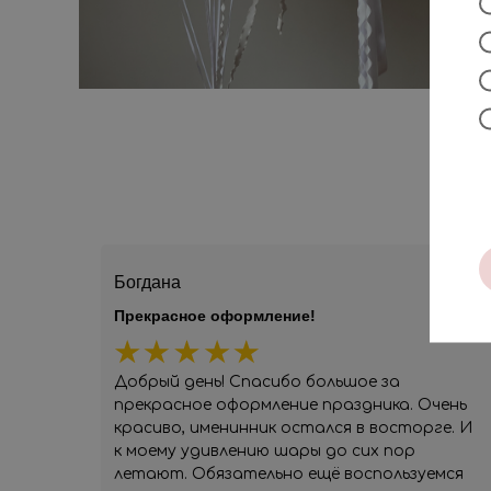
Богдана
Прекрасное оформление!
Добрый день! Спасибо большое за
прекрасное оформление праздника. Очень
красиво, именинник остался в восторге. И
к моему удивлению шары до сих пор
летают. Обязательно ещё воспользуемся