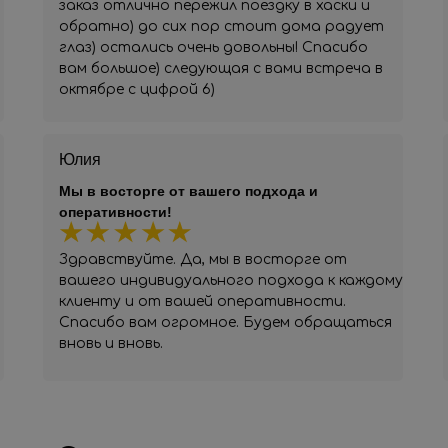
заказ отлично пережил поездку в хаски и
обратно) до сих пор стоит дома радует
глаз) остались очень довольны! Спасибо
вам большое) следующая с вами встреча в
октябре с цифрой 6)
Юлия
Мы в восторге от вашего подхода и
оперативности!
Здравствуйте. Да, мы в восторге от
вашего индивидуального подхода к каждому
клиенту и от вашей оперативности.
Спасибо вам огромное. Будем обращаться
вновь и вновь.