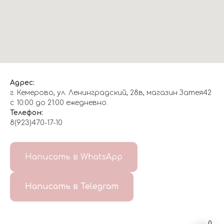
Адрес:
г. Кемерово, ул. Ленинградский, 28в, магазин Затея42
с 10:00 до 21:00 ежедневно.
Телефон:
8(923)470-17-10
О НАС
Написать в WhatsApp
8(999)647-96-07
Написать в Telegram
ГЛАВНАЯ
ДОСТАВКА/
КОНТАКТЫ
ОТЗЫВЫ
ОПЛАТА
0