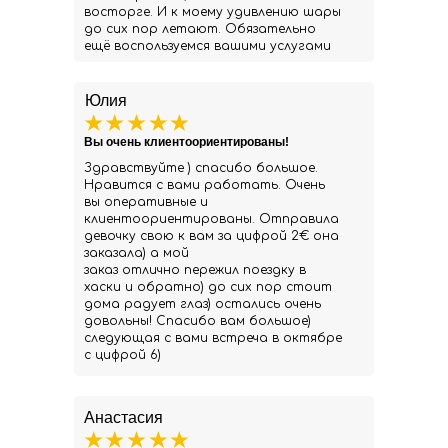
восторге. И к моему удивлению шары
до сих пор летают. Обязательно
ещё воспользуемся вашими услугами
Юлия
Вы очень клиентоориентированы!
Здравствуйте ) спасибо большое.
Нравится с вами работать. Очень
вы оперативные и
клиентоориентированы. Отправила
девочку свою к вам за цифрой 2€ она
заказала) а мой
заказ отлично пережил поездку в
хаски и обратно) до сих пор стоит
дома радует глаз) остались очень
довольны! Спасибо вам большое)
следующая с вами встреча в октябре
с цифрой 6)
Анастасия