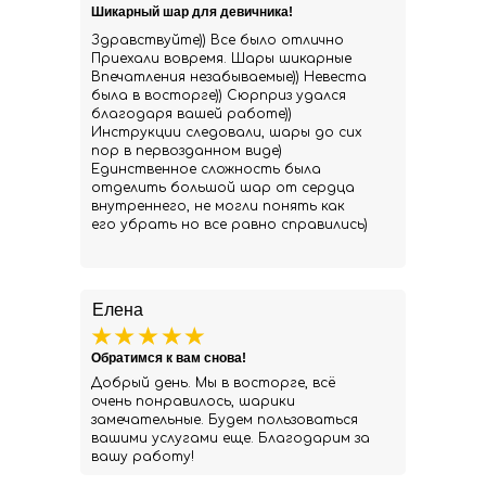
Шикарный шар для девичника!
Здравствуйте)) Все было отлично
Приехали вовремя. Шары шикарные
Впечатления незабываемые)) Невеста
была в восторге)) Сюрприз удался
благодаря вашей работе))
Инструкции следовали, шары до сих
пор в первозданном виде)
Единственное сложность была
отделить большой шар от сердца
внутреннего, не могли понять как
его убрать но все равно справились)
Елена
Обратимся к вам снова!
Добрый день. Мы в восторге, всё
очень понравилось, шарики
замечательные. Будем пользоваться
вашими услугами еще. Благодарим за
вашу работу!