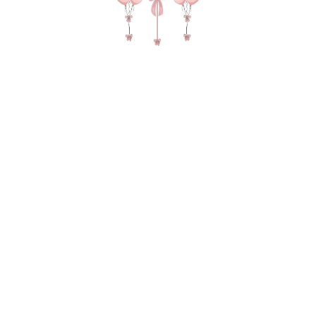
№ 4900 Набор шаров для мужчины
"23 февраля" в цвете красный и
золото
9 165
р.