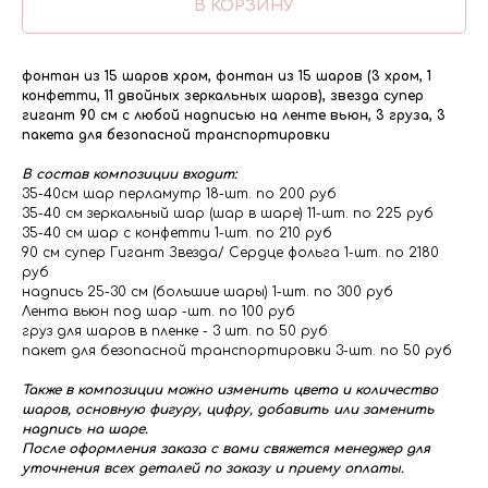
В КОРЗИНУ
фонтан из 15 шаров хром, фонтан из 15 шаров (3 хром, 1
конфетти, 11 двойных зеркальных шаров), звезда супер
гигант 90 см с любой надписью на ленте вьюн, 3 груза, 3
пакета для безопасной транспортировки
В состав композиции входит:
35-40см шар перламутр 18-шт. по 200 руб
35-40 см зеркальный шар (шар в шаре) 11-шт. по 225 руб
35-40 см шар с конфетти 1-шт. по 210 руб
90 см супер Гигант Звезда/ Сердце фольга 1-шт. по 2180
руб
надпись 25-30 см (большие шары) 1-шт. по 300 руб
Лента вьюн под шар -шт. по 100 руб
груз для шаров в пленке - 3 шт. по 50 руб
пакет для безопасной транспортировки 3-шт. по 50 руб
Также в композиции можно изменить цвета и количество
шаров, основную фигуру, цифру, добавить или заменить
надпись на шаре.
После оформления заказа с вами свяжется менеджер для
уточнения всех деталей по заказу и приему оплаты.