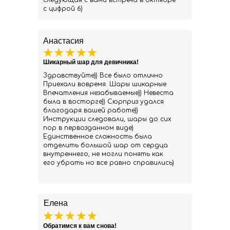
следующая с вами встреча в октябре
с цифрой 6)
Анастасия
Шикарный шар для девичника!
Здравствуйте)) Все было отлично
Приехали вовремя. Шары шикарные
Впечатления незабываемые)) Невеста
была в восторге)) Сюрприз удался
благодаря вашей работе))
Инструкции следовали, шары до сих
пор в первозданном виде)
Единственное сложность была
отделить большой шар от сердца
внутреннего, не могли понять как
его убрать но все равно справились)
Елена
Обратимся к вам снова!