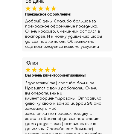
Богдана
Прекрасное оформление!
Добрый день! Спасибо большое за
прекрасное оформление праздника.
Очень красиво, именинник остался в
восторге. И к моему удивлению шары
до сих пор летают. Обязательно
ещё воспользуемся вашими услугами
Юлия
Вы очень клиентоориентированы!
Здравствуйте ) спасибо большое.
Нравится с вами работать. Очень
вы оперативные и
клиентоориентированы. Отправила
девочку свою к вам за цифрой 2€ она
заказала) а мой
заказ отлично пережил поездку в
хаски и обратно) до сих пор стоит
дома радует глаз) остались очень
довольны! Спасибо вам большое)