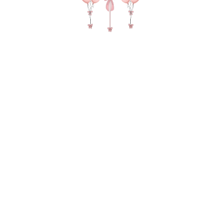
№ 4451 Набор шаров на день рождения "Элвин" в
стильных цветах
9 440
р.
В КОРЗИНУ