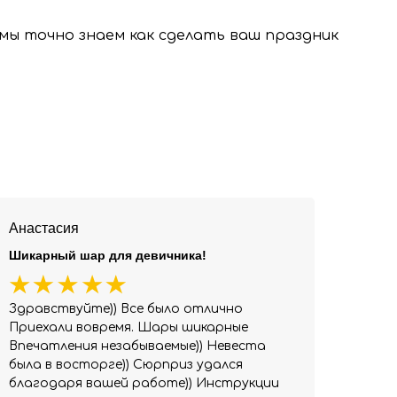
, мы точно знаем как сделать ваш праздник
Анастасия
Шикарный шар для девичника!
Здравствуйте)) Все было отлично
Приехали вовремя. Шары шикарные
Впечатления незабываемые)) Невеста
была в восторге)) Сюрприз удался
благодаря вашей работе)) Инструкции