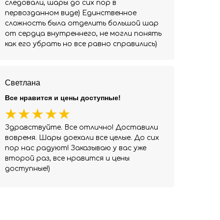
следовали, шары до сих пор в
первозданном виде) Единственное
сложность была отделить большой шар
от сердца внутреннего, не могли понять
как его убрать но все равно справились)
Светлана
Все нравится и цены доступные!
Здравствуйте. Все отлично! Доставили
вовремя. Шары доехали все целые. До сих
пор нас радуют! Заказываю у вас уже
второй раз, все нравится и цены
доступные!)