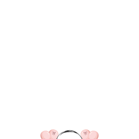
ВКА/ОПЛАТА
КОНТАКТЫ
О НАС
ОТЗЫВ
ГЛАВНАЯ
ДОСТАВКА/ОПЛАТА
КОНТАКТЫ
№ 4524 Набор ш
"Виолетта" в ц
3 975
р.