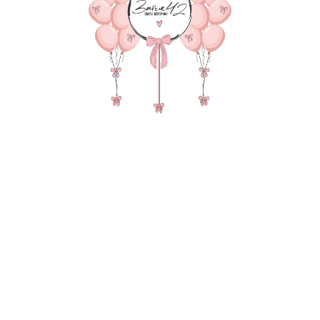
В КОРЗИНУ
Баблс с бантиками Фонтан
любой надписью), 2 груза
В состав композиции вхо
35-40 см шар - 8 шт. по 15
45 см однотонная фольга -
надпись на шар до 20 см - 
55-60 см баблс 1-шт. по 17
Бантики на 45-60 шар/циф
груз для шаров в пленке - 
пакет для безопасной тра
Также в композиции можн
основную фигуру, цифру,
После оформления заказа
всех деталей по заказу и
Цвет: розовый