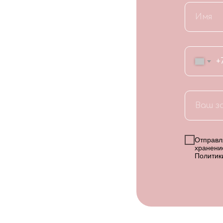
+
Отправля
хранени
Политик