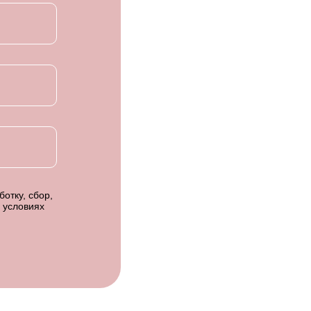
отку, сбор,
 условиях