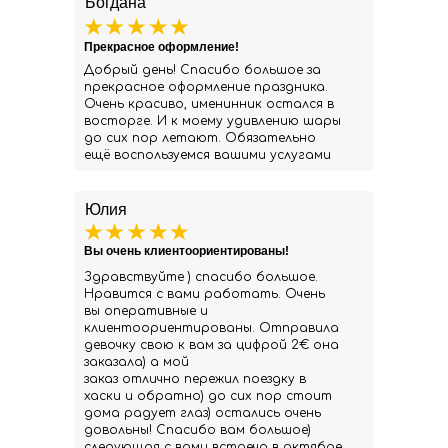
Богдана
Прекрасное оформление!
Добрый день! Спасибо большое за
прекрасное оформление праздника.
Очень красиво, именинник остался в
восторге. И к моему удивлению шары
до сих пор летают. Обязательно
ещё воспользуемся вашими услугами
Юлия
Вы очень клиентоориентированы!
Здравствуйте ) спасибо большое.
Нравится с вами работать. Очень
вы оперативные и
клиентоориентированы. Отправила
девочку свою к вам за цифрой 2€ она
заказала) а мой
заказ отлично пережил поездку в
хаски и обратно) до сих пор стоит
дома радует глаз) остались очень
довольны! Спасибо вам большое)
следующая с вами встреча в октябре