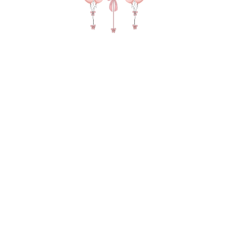
№ 4549 Набор шаров для девочки "Элизабет с
бантиками" в цвете голубой и крем
5580,00
р.
В КОРЗИНУ
4 сердца на грузах Зеркальный гигант с бантиками и
любой надписью Цифра метровая 6 грузов, 2 пакета для
транспортировки
В состав композиции входит:
45 см однотонная фольга - 4 шт. по 335 руб
Метровая цифра (100 см) 1-шт. по 1050 руб
Матовый гигант 55-60 см на атласной ленте 1-шт. по 1890
руб
надпись 25-30 см (большие шары) 1-шт. по 300 руб
Бантики на 45-60 шар/цифру 1-шт. по 300 руб
Зеркальный слой на 45-60 см шар 1-шт. по 300 руб
груз для шаров в пленке - 6 шт. по 50 руб