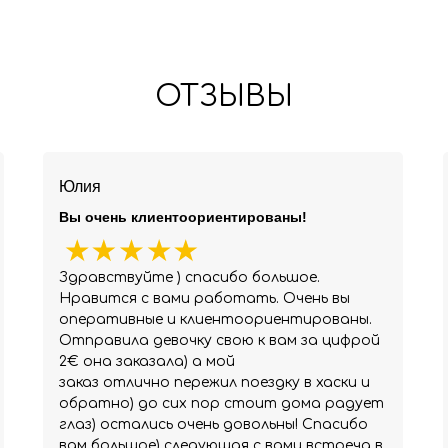
ОТЗЫВЫ
Юлия
Вы очень клиентоориентированы!
Здравствуйте ) спасибо большое.
Нравится с вами работать. Очень вы
оперативные и клиентоориентированы.
Отправила девочку свою к вам за цифрой
2€ она заказала) а мой
заказ отлично пережил поездку в хаски и
обратно) до сих пор стоит дома радует
глаз) остались очень довольны! Спасибо
вам большое) следующая с вами встреча в