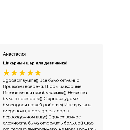
Анастасия
Шикарный шар для девичника!
Здравствуйте)) Все было отлично
Приехали вовремя. Шары шикарные
Впечатления незабываемые)) Невеста
была в восторге)) Сюрприз удался
благодаря вашей работе)) Инструкции
следовали, шары до сих пор в
первозданном виде) Единственное
сложность была отделить большой шар
от сердца внутреннего, не могли понять