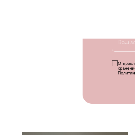
+
Отправля
хранени
Политик