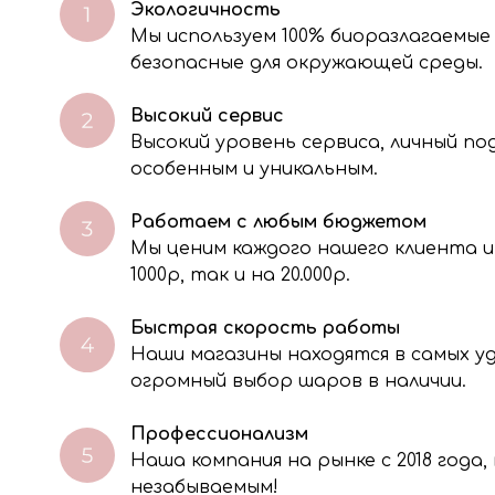
Экологичность
Мы используем 100% биоразлагаемые
безопасные для окружающей среды.
Высокий сервис
Высокий уровень сервиса, личный п
особенным и уникальным.
Работаем с любым бюджетом
Мы ценим каждого нашего клиента и
через электронную форму, Вы даете согласие на обработку, сбор, хра
тавленной Вами информации на условиях Политики обработки персо
1000р, так и на 20.000р.
Быстрая скорость работы
Наши магазины находятся в самых 
огромный выбор шаров в наличии.
Профессионализм
Наша компания на рынке с 2018 года
незабываемым!