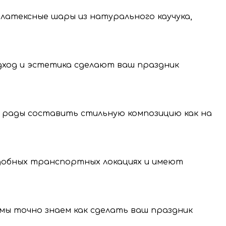
 латексные шары из натурального каучука,
одход и эстетика сделают ваш праздник
 рады составить стильную композицию как на
нение и передачу
нальных данных.
удобных транспортных локациях и имеют
, мы точно знаем как сделать ваш праздник