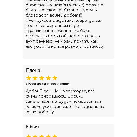
Впечатления незабываемые)) Невеста
была в восторге)) Сюрприз удался
благодаря вашей работе))
Инструкции следовали, шары до сих
пор в первозданном виде)
Единственное сложность была
отделить большой шар от сердца
внутреннего, не могли понять как
его убрать но все равно справились)
Елена
Обратимся к вам снова!
Добрый день. Мы в восторге, всё
очень понравилось, шарики
замечательные. Будем пользоваться
вашими услугами еще. Благодарим за
вашу работу!
Юлия