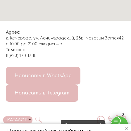
Адрес:
г. Кемерово, ул. Ленинградский, 28в, магазин Затея42
с 10:00 до 21:00 ежедневно.
Телефон:
8(923)470-17-10
О НАС
Написать в WhatsApp
8(999)647-96-07
Написать в Telegram
ГЛАВНАЯ
ДОСТАВКА/
КОНТАКТЫ
ОТЗЫВЫ
ОПЛАТА
0
КАТАЛОГ
Свяжитесь с нами!