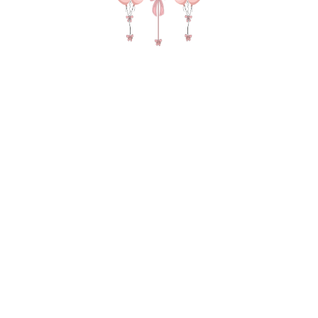
№ 4642 Набор шаров для мальчика с
ВАУ коробкой "Будущему
баскетболисту" с фигурами мяч и
кроссовок в цвете оранжевыи
желтый
15710,00
р.
В КОРЗИНУ
2 фонтана по 10 Шаров в каждом (5 шаров пастель, 2
звезды,3 круга баскетбольный мяч), ВАУ коробка с надписью
и бантиком, зеркальный гигант с надписью, 2 метровые
цифры, 2 фигуры баскетбольный мяч сфера, фигура
кроссовок найк, 8 грузов по 15 р., 6 пакетов для
транспортировки
В состав композиции входит: