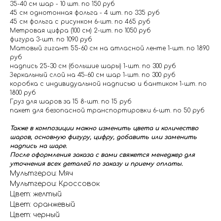
35-40 см шар - 10 шт. по 150 руб
45 см однотонная фольга - 4 шт. по 335 руб
45 см фольга с рисунком 6-шт. по 465 руб
Метровая цифра (100 см) 2-шт. по 1050 руб
фигура 3-шт. по 1090 руб
Матовый гигант 55-60 см на атласной ленте 1-шт. по 1890
руб
надпись 25-30 см (большие шары) 1-шт. по 300 руб
Зеркальный слой на 45-60 см шар 1-шт. по 300 руб
коробка с индивидуальной надписью и бантиком 1-шт. по
1800 руб
Груз для шаров за 15 8-шт. по 15 руб
пакет для безопасной транспортировки 6-шт. по 50 руб
Также в композиции можно изменить цвета и количество
шаров, основную фигуру, цифру, добавить или заменить
надпись на шаре.
После оформления заказа с вами свяжется менеджер для
уточнения всех деталей по заказу и приему оплаты.
Мультгерои: Мяч
Мультгерои: Кроссовок
Цвет: желтый
Цвет: оранжевый
Цвет: черный