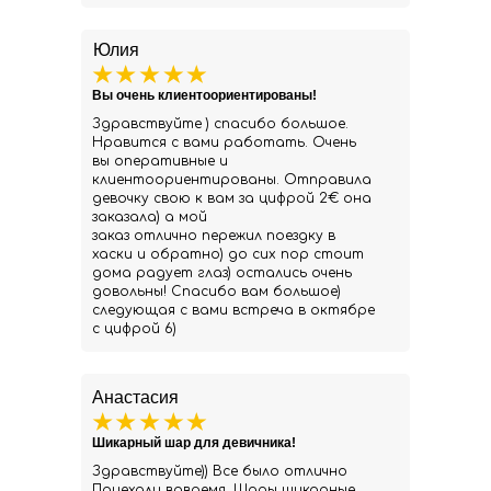
Юлия
Вы очень клиентоориентированы!
Здравствуйте ) спасибо большое.
Нравится с вами работать. Очень
вы оперативные и
клиентоориентированы. Отправила
девочку свою к вам за цифрой 2€ она
заказала) а мой
заказ отлично пережил поездку в
хаски и обратно) до сих пор стоит
дома радует глаз) остались очень
довольны! Спасибо вам большое)
следующая с вами встреча в октябре
с цифрой 6)
Анастасия
Шикарный шар для девичника!
Здравствуйте)) Все было отлично
Приехали вовремя. Шары шикарные