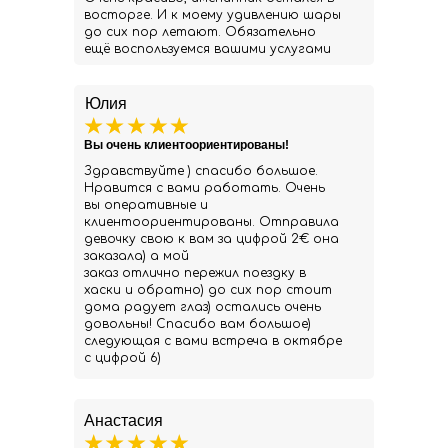
восторге. И к моему удивлению шары
до сих пор летают. Обязательно
ещё воспользуемся вашими услугами
Юлия
Вы очень клиентоориентированы!
Здравствуйте ) спасибо большое.
Нравится с вами работать. Очень
вы оперативные и
клиентоориентированы. Отправила
девочку свою к вам за цифрой 2€ она
заказала) а мой
заказ отлично пережил поездку в
хаски и обратно) до сих пор стоит
дома радует глаз) остались очень
довольны! Спасибо вам большое)
следующая с вами встреча в октябре
с цифрой 6)
Анастасия