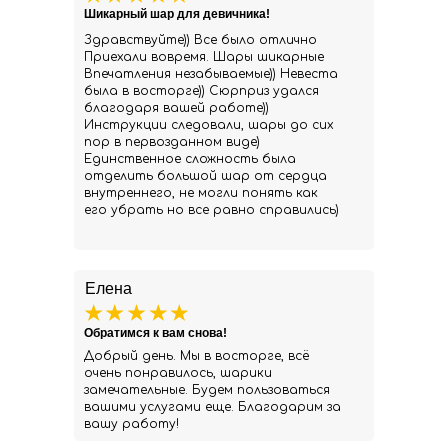
Шикарный шар для девичника!
Здравствуйте)) Все было отлично
Приехали вовремя. Шары шикарные
Впечатления незабываемые)) Невеста
была в восторге)) Сюрприз удался
благодаря вашей работе))
Инструкции следовали, шары до сих
пор в первозданном виде)
Единственное сложность была
отделить большой шар от сердца
внутреннего, не могли понять как
его убрать но все равно справились)
Елена
Обратимся к вам снова!
Добрый день. Мы в восторге, всё
очень понравилось, шарики
замечательные. Будем пользоваться
вашими услугами еще. Благодарим за
вашу работу!