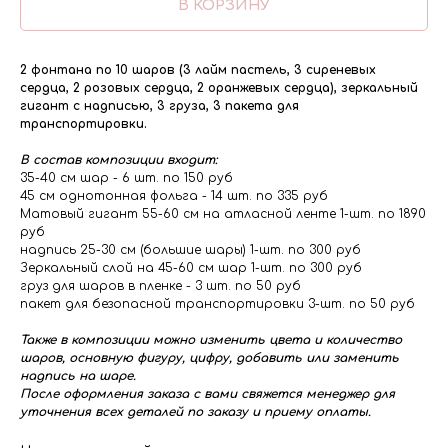
В КОРЗИНУ
2 фонтана по 10 шаров (3 лайм пастель, 3 сиреневых
сердца, 2 розовых сердца, 2 оранжевых сердца), зеркальный
гигант с надписью, 3 груза, 3 пакета для
транспортировки.
В состав композиции входит:
35-40 см шар - 6 шт. по 150 руб
45 см однотонная фольга - 14 шт. по 335 руб
Матовый гигант 55-60 см на атласной ленте 1-шт. по 1890
руб
надпись 25-30 см (большие шары) 1-шт. по 300 руб
Зеркальный слой на 45-60 см шар 1-шт. по 300 руб
груз для шаров в пленке - 3 шт. по 50 руб
пакет для безопасной транспортировки 3-шт. по 50 руб
Также в композиции можно изменить цвета и количество
шаров, основную фигуру, цифру, добавить или заменить
надпись на шаре.
После оформления заказа с вами свяжется менеджер для
уточнения всех деталей по заказу и приему оплаты.