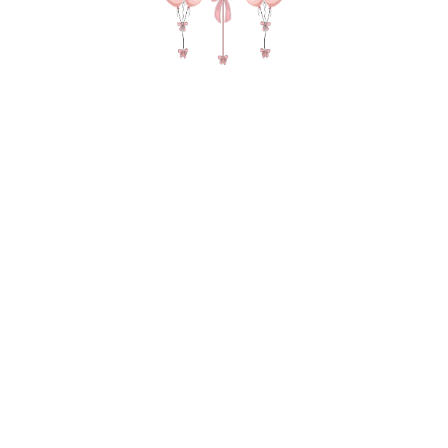
№ 4328 Яркий набор шаров на день
рождения в цвете лайм, лаванда,
терракот
8 380
р.