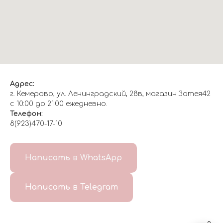
Адрес:
г. Кемерово, ул. Ленинградский, 28в, магазин Затея42
с 10:00 до 21:00 ежедневно.
Телефон:
8(923)470-17-10
О НАС
Написать в WhatsApp
8(999)647-96-07
Написать в Telegram
ГЛАВНАЯ
ДОСТАВКА/
КОНТАКТЫ
ОТЗЫВЫ
ОПЛАТА