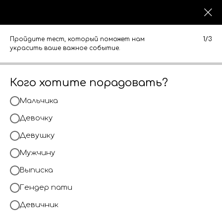
0
0
КАТАЛОГ
КАТАЛОГ
Пройдите тест, который поможет нам
1/3
украсить ваше важное событие.
Кого хотите порадовать?
Мальчика
Девочку
Девушку
Мужчину
Выписка
Гендер пати
Девичник