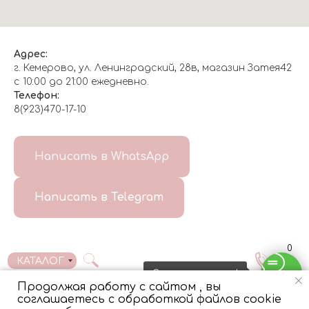
Адрес:
г. Кемерово, ул. Ленинградский, 28в, магазин Затея42
с 10:00 до 21:00 ежедневно.
Телефон:
8(923)470-17-10
О НАС
Написать в WhatsApp
8(999)647-96-07
Написать в Telegram
ГЛАВНАЯ
ДОСТАВКА/
КОНТАКТЫ
ОТЗЫВЫ
ОПЛАТА
0
КАТАЛОГ
Свяжитесь с нами!
Продолжая работу с сайтом , вы
соглашаетесь с обработкой файлов cookie
Tilda
Made on