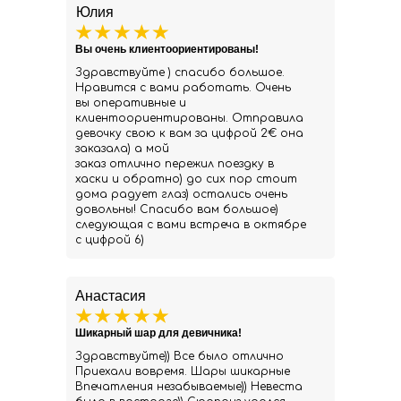
Юлия
Вы очень клиентоориентированы!
Здравствуйте ) спасибо большое.
Нравится с вами работать. Очень
вы оперативные и
клиентоориентированы. Отправила
девочку свою к вам за цифрой 2€ она
заказала) а мой
заказ отлично пережил поездку в
хаски и обратно) до сих пор стоит
дома радует глаз) остались очень
довольны! Спасибо вам большое)
следующая с вами встреча в октябре
с цифрой 6)
Анастасия
Шикарный шар для девичника!
Здравствуйте)) Все было отлично
Приехали вовремя. Шары шикарные
Впечатления незабываемые)) Невеста