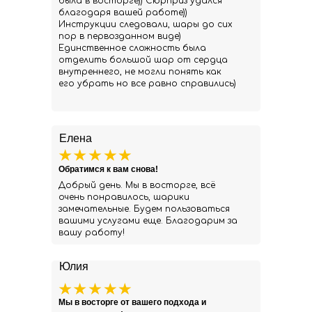
была в восторге)) Сюрприз удался
благодаря вашей работе))
Инструкции следовали, шары до сих
пор в первозданном виде)
Единственное сложность была
отделить большой шар от сердца
внутреннего, не могли понять как
его убрать но все равно справились)
Елена
Обратимся к вам снова!
Добрый день. Мы в восторге, всё
очень понравилось, шарики
замечательные. Будем пользоваться
вашими услугами еще. Благодарим за
вашу работу!
Юлия
Мы в восторге от вашего подхода и