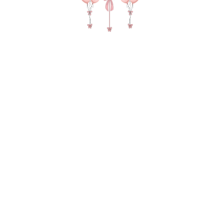
№ 4579 Набор шаров для девочки
"Куроми" в цвете розовый и
фиолетовый
4 670
р.