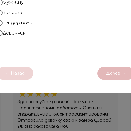
Мужчину
Профессионализм
Наша компания на рынке с 2018 года
Выписка
незабываемым!
Гендер пати
Девичник
ОТЗЫВЫ
← Назад
Далее →
Юлия
Вы очень клиентоориентированы!
Здравствуйте ) спасибо большое.
Нравится с вами работать. Очень вы
оперативные и клиентоориентированы.
Отправила девочку свою к вам за цифрой
2€ она заказала) а мой