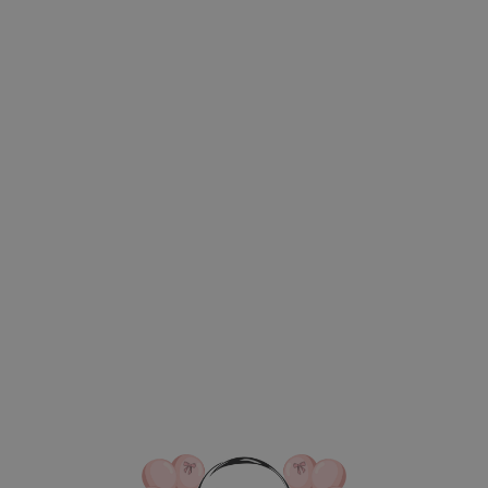
ВКА/ОПЛАТА
КОНТАКТЫ
О НАС
ОТЗЫВ
ГЛАВНАЯ
ДОСТАВКА/ОПЛАТА
КОНТАКТЫ
№ 4410 Набор ш
цвете красный 
4 305
р.