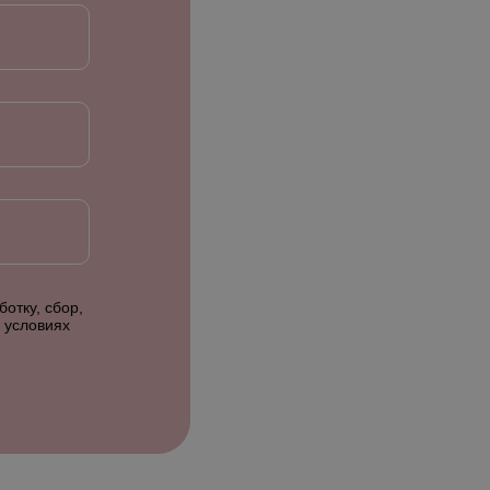
отку, сбор,
 условиях