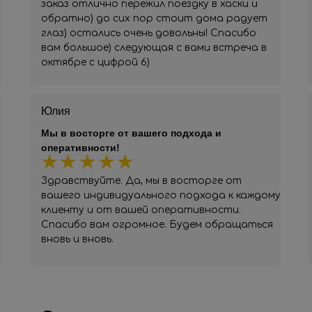
заказ отлично пережил поездку в хаски и
обратно) до сих пор стоит дома радует
глаз) остались очень довольны! Спасибо
вам большое) следующая с вами встреча в
октябре с цифрой 6)
Юлия
Мы в восторге от вашего подхода и
оперативности!
Здравствуйте. Да, мы в восторге от
вашего индивидуального подхода к каждому
клиенту и от вашей оперативности.
Спасибо вам огромное. Будем обращаться
вновь и вновь.