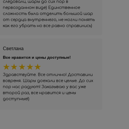
следовали, шары до сих пор в
первозданном виде) Единственное
сложность была отделить большой шар
от сердца внутреннего, не могли понять
как его убрать но все равно справились)
Светлана
Все нравится и цены доступные!
Здравствуйте. Все отлично! Доставили
вовремя. Шары доехали все целые. До сих
пор нас радуют! Заказываю у вас уже
второй раз, все нравится и цены
доступные!)