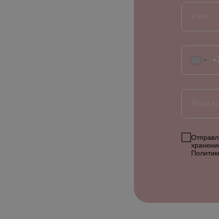
+
Отправля
хранени
Политик