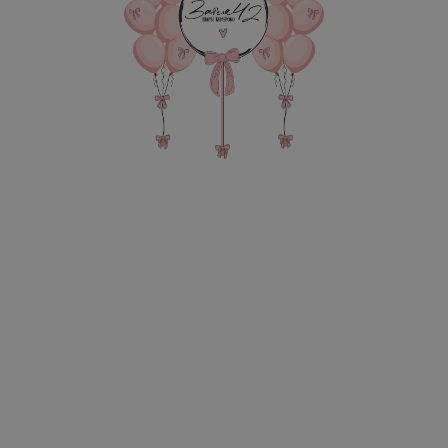
В КОРЗИНУ
Сердце 90см с надписью, ф
транспортировки Фонтан
В состав композиции вхо
45 см однотонная фольга -
90 см супер Гигант Звезда
надпись 25-30 см (большие
груз для шаров в пленке - 
пакет для безопасной тра
Также в композиции можн
основную фигуру, цифру,
После оформления заказа
всех деталей по заказу и
Цвет: красный
Цвет: белый