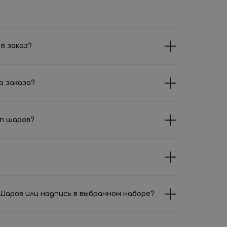
в заказ?
а заказа?
т шаров?
аров или надпись в выбранном наборе?