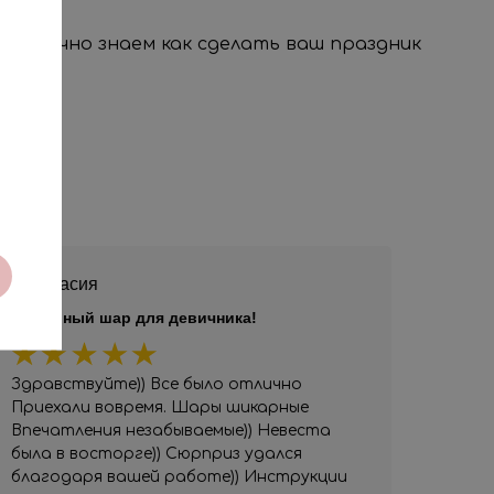
, мы точно знаем как сделать ваш праздник
Анастасия
Шикарный шар для девичника!
Здравствуйте)) Все было отлично
Приехали вовремя. Шары шикарные
Впечатления незабываемые)) Невеста
была в восторге)) Сюрприз удался
благодаря вашей работе)) Инструкции