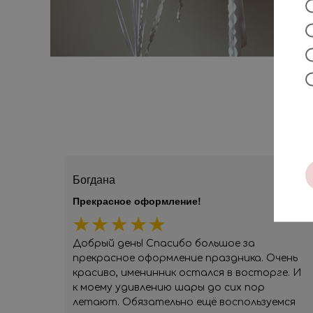
Богдана
Прекрасное оформление!
Добрый день! Спасибо большое за
прекрасное оформление праздника. Очень
красиво, именинник остался в восторге. И
к моему удивлению шары до сих пор
летают. Обязательно ещё воспользуемся