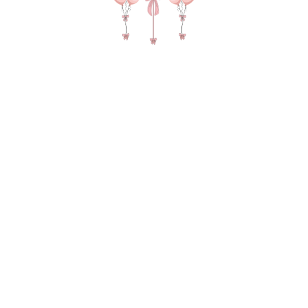
Серебро хром 35-40 см (Бельгия)
205
р.
В КОРЗИНУ
Не смогли найти нужный товар?
Оставьте заявку и мы поможем