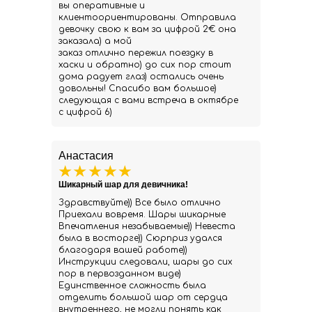
вы оперативные и
клиентоориентированы. Отправила
девочку свою к вам за цифрой 2€ она
заказала) а мой
заказ отлично пережил поездку в
хаски и обратно) до сих пор стоит
дома радует глаз) остались очень
довольны! Спасибо вам большое)
следующая с вами встреча в октябре
с цифрой 6)
Анастасия
Шикарный шар для девичника!
Здравствуйте)) Все было отлично
Приехали вовремя. Шары шикарные
Впечатления незабываемые)) Невеста
была в восторге)) Сюрприз удался
благодаря вашей работе))
Инструкции следовали, шары до сих
пор в первозданном виде)
Единственное сложность была
отделить большой шар от сердца
внутреннего, не могли понять как