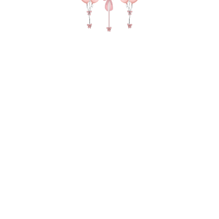
№ 4612 Набор шаров "С фото" в цвете крем,
черный, белый
11 185
р.
В КОРЗИНУ