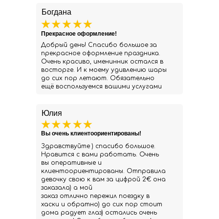
Богдана
Прекрасное оформление!
Добрый день! Спасибо большое за
прекрасное оформление праздника.
Очень красиво, именинник остался в
восторге. И к моему удивлению шары
до сих пор летают. Обязательно
ещё воспользуемся вашими услугами
Юлия
Вы очень клиентоориентированы!
Здравствуйте ) спасибо большое.
Нравится с вами работать. Очень
вы оперативные и
клиентоориентированы. Отправила
девочку свою к вам за цифрой 2€ она
заказала) а мой
заказ отлично пережил поездку в
хаски и обратно) до сих пор стоит
дома радует глаз) остались очень