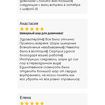
довольны! Спасибо вам большое)
следующая с вами встреча в октябре
с цифрой 6)
Анастасия
Шикарный шар для девичника!
Здравствуйте)) Все было отлично
Приехали вовремя. Шары шикарные
Впечатления незабываемые)) Невеста
была в восторге)) Сюрприз удался
благодаря вашей работе))
Инструкции следовали, шары до сих
пор в первозданном виде)
Единственное сложность была
отделить большой шар от сердца
внутреннего, не могли понять как
его убрать но все равно справились)
Елена