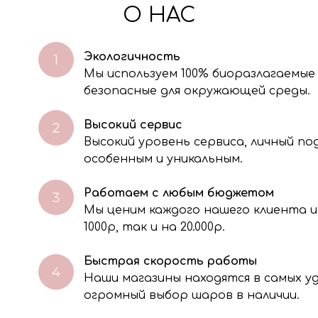
О НАС
Экологичность
Мы используем 100% биоразлагаемые
безопасные для окружающей среды.
Высокий сервис
Высокий уровень сервиса, личный п
особенным и уникальным.
Работаем с любым бюджетом
Мы ценим каждого нашего клиента и
через электронную форму, Вы даете согласие на обработку, сбор, хра
тавленной Вами информации на условиях Политики обработки персо
1000р, так и на 20.000р.
Быстрая скорость работы
Наши магазины находятся в самых 
огромный выбор шаров в наличии.