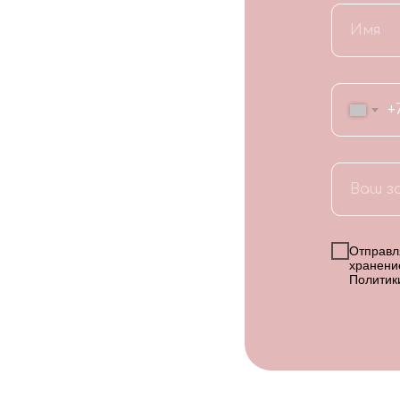
+
Отправля
хранени
Политик