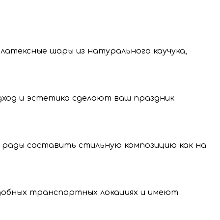
 латексные шары из натурального каучука,
одход и эстетика сделают ваш праздник
 рады составить стильную композицию как на
нение и передачу
нальных данных.
удобных транспортных локациях и имеют