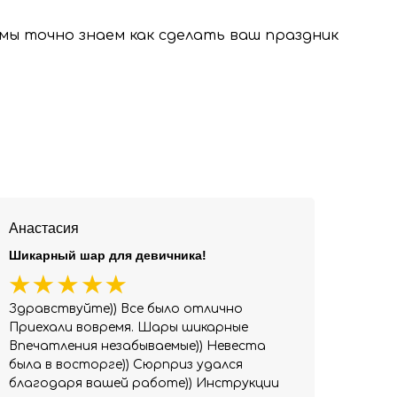
, мы точно знаем как сделать ваш праздник
Анастасия
Шикарный шар для девичника!
Здравствуйте)) Все было отлично
Приехали вовремя. Шары шикарные
Впечатления незабываемые)) Невеста
была в восторге)) Сюрприз удался
благодаря вашей работе)) Инструкции