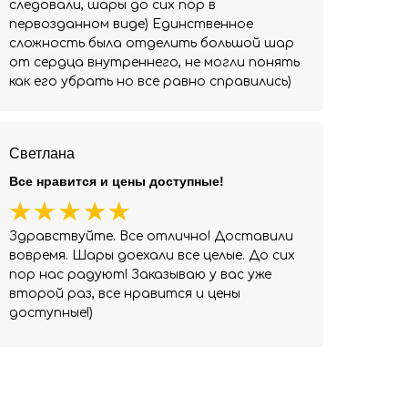
следовали, шары до сих пор в
первозданном виде) Единственное
сложность была отделить большой шар
от сердца внутреннего, не могли понять
как его убрать но все равно справились)
Светлана
Все нравится и цены доступные!
Здравствуйте. Все отлично! Доставили
вовремя. Шары доехали все целые. До сих
пор нас радуют! Заказываю у вас уже
второй раз, все нравится и цены
доступные!)