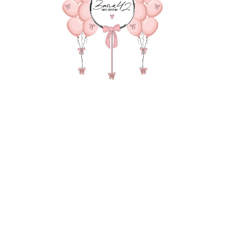
5 670
р.
В КОРЗИНУ
Звезда супер гигант 90 с
,зеркальный гигант хром с
безопасной транспортир
В состав композиции вхо
90 см супер Гигант Звезда
Матовый гигант 55-60 см 
надпись 25-30 см (большие
Зеркальный слой с конфетт
Хвост из кисточек тассел 
груз для шаров в пленке - 
пакет для безопасной тра
Также в композиции можн
основную фигуру, цифру,
После оформления заказа