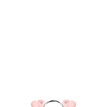
ВКА/ОПЛАТА
КОНТАКТЫ
О НАС
ОТЗЫВ
ГЛАВНАЯ
ДОСТАВКА/ОПЛАТА
КОНТАКТЫ
№ 4895 Набор 
настоящий мужч
серебро