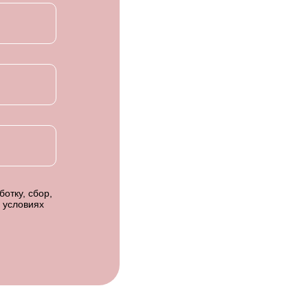
отку, сбор,
 условиях