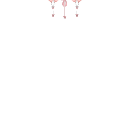
Шар цифра в цвете шоколад ЛЮБАЯ
1 250
р.
В КОРЗИНУ
Метровая шар цифра в цвете шоколад, укажите в
комментарии какую сделаем цифру!
Цифра на грузе в пакете для безопасной
транспортировки