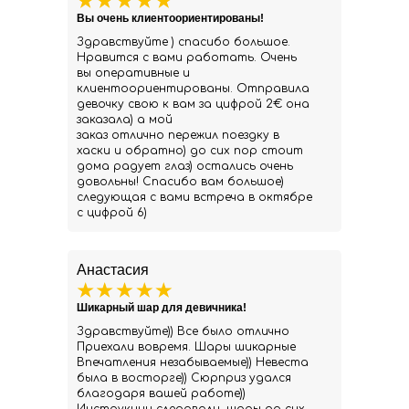
Вы очень клиентоориентированы!
Здравствуйте ) спасибо большое.
Нравится с вами работать. Очень
вы оперативные и
клиентоориентированы. Отправила
девочку свою к вам за цифрой 2€ она
заказала) а мой
заказ отлично пережил поездку в
хаски и обратно) до сих пор стоит
дома радует глаз) остались очень
довольны! Спасибо вам большое)
следующая с вами встреча в октябре
с цифрой 6)
Анастасия
Шикарный шар для девичника!
Здравствуйте)) Все было отлично
Приехали вовремя. Шары шикарные
Впечатления незабываемые)) Невеста
была в восторге)) Сюрприз удался
благодаря вашей работе))