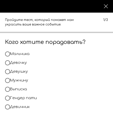
0
0
КАТАЛОГ
КАТАЛОГ
Пройдите тест, который поможет нам
1/3
украсить ваше важное событие.
Кого хотите порадовать?
Мальчика
Девочку
Девушку
Мужчину
Выписка
Гендер пати
Девичник