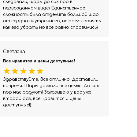
следовали, шары до сих пор в
первозданном виде) Единственное
сложность была отделить большой шар
от сердца внутреннего, не могли понять
как его убрать но все равно справились)
Светлана
Все нравится и цены доступные!
Здравствуйте. Все отлично! Доставили
вовремя. Шары доехали все целые. До сих
пор нас радуют! Заказываю у вас уже
второй раз, все нравится и цены
доступные!)