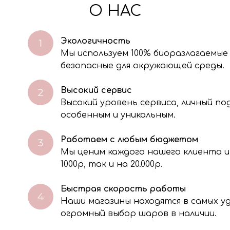
О НАС
Экологичность
Мы используем 100% биоразлагаемые
безопасные для окружающей среды.
Высокий сервис
Высокий уровень сервиса, личный п
особенным и уникальным.
Работаем с любым бюджетом
Мы ценим каждого нашего клиента и
через электронную форму, Вы даете согласие на обработку, сбор, хра
тавленной Вами информации на условиях Политики обработки персо
1000р, так и на 20.000р.
Быстрая скорость работы
Наши магазины находятся в самых 
огромный выбор шаров в наличии.