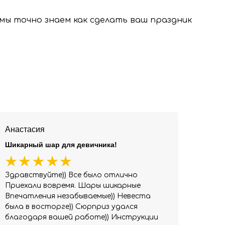
, мы точно знаем как сделать ваш праздник
Анастасия
Шикарный шар для девичника!
Здравствуйте)) Все было отлично
Приехали вовремя. Шары шикарные
Впечатления незабываемые)) Невеста
была в восторге)) Сюрприз удался
благодаря вашей работе)) Инструкции