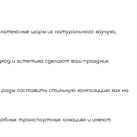
 латексные шары из натурального каучука,
одход и эстетика сделают ваш праздник
 рады составить стильную композицию как на
нение и передачу
нальных данных.
удобных транспортных локациях и имеют