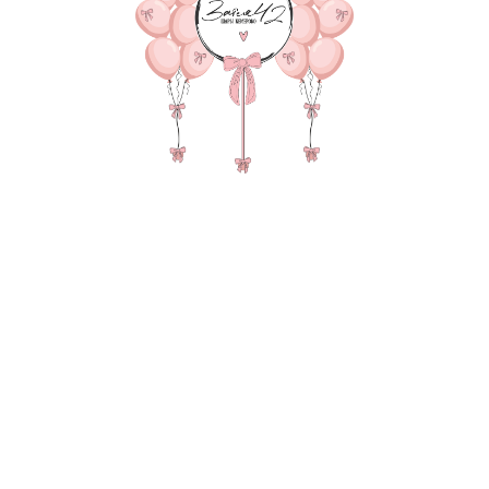
3 фонтана по 9 шаров (5 
конфетти серебро круг), 
груза, 4 пакета для тран
В состав композиции вхо
35-40 см шар - 15 шт. по 15
35-40 см шар Хром 6-шт. п
35-40 см шар с конфетти 6
55-60 см баблс 1-шт. по 17
Наполнение в баблс (перья
надпись 25-30 см (большие
груз для шаров в пленке - 
пакет для безопасной тра
Также в композиции можн
основную фигуру, цифру,
После оформления заказа
всех деталей по заказу и