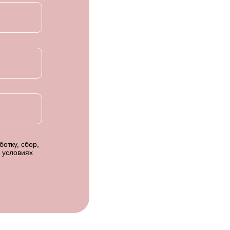
отку, сбор,
 условиях