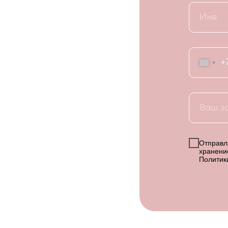
+
Отправля
хранени
Политик