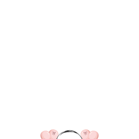
ВКА/ОПЛАТА
КОНТАКТЫ
О НАС
ОТЗЫВ
ГЛАВНАЯ
ДОСТАВКА/ОПЛАТА
КОНТАКТЫ
№ 4327 Набор шаров для
синий и серебро
7 330
р.
В КОРЗИНУ