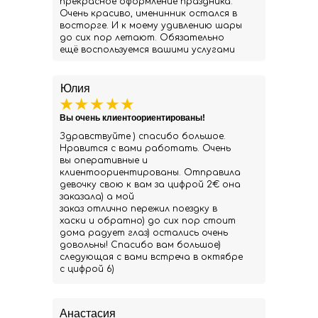
прекрасное оформление праздника.
Очень красиво, именинник остался в
восторге. И к моему удивлению шары
до сих пор летают. Обязательно
ещё воспользуемся вашими услугами
Юлия
Вы очень клиентоориентированы!
Здравствуйте ) спасибо большое.
Нравится с вами работать. Очень
вы оперативные и
клиентоориентированы. Отправила
девочку свою к вам за цифрой 2€ она
заказала) а мой
заказ отлично пережил поездку в
хаски и обратно) до сих пор стоит
дома радует глаз) остались очень
довольны! Спасибо вам большое)
следующая с вами встреча в октябре
с цифрой 6)
Анастасия