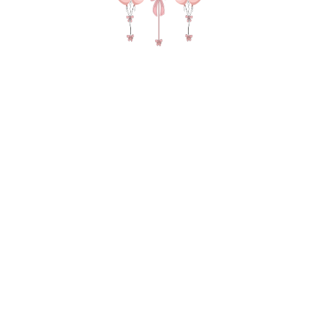
№ 4572 Набор шаров "Яркий
динозавр" в цвее оранжевый,
зеленый и крем
5 810
р.