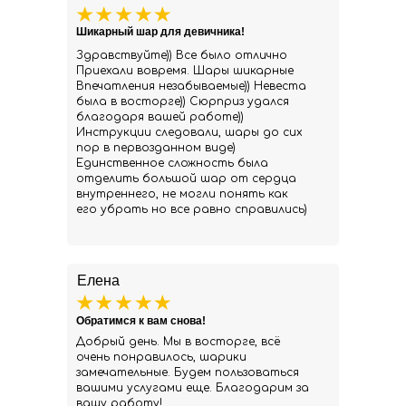
Шикарный шар для девичника!
Здравствуйте)) Все было отлично
Приехали вовремя. Шары шикарные
Впечатления незабываемые)) Невеста
была в восторге)) Сюрприз удался
благодаря вашей работе))
Инструкции следовали, шары до сих
пор в первозданном виде)
Единственное сложность была
отделить большой шар от сердца
внутреннего, не могли понять как
его убрать но все равно справились)
Елена
Обратимся к вам снова!
Добрый день. Мы в восторге, всё
очень понравилось, шарики
замечательные. Будем пользоваться
вашими услугами еще. Благодарим за
вашу работу!