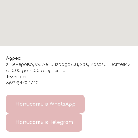
Адрес:
г. Кемерово, ул. Ленинградский, 28в, магазин Затея42
с 10:00 до 21:00 ежедневно.
Телефон:
8(923)470-17-10
О НАС
Написать в WhatsApp
8(999)647-96-07
Написать в Telegram
ГЛАВНАЯ
ДОСТАВКА/
КОНТАКТЫ
ОТЗЫВЫ
ОПЛАТА