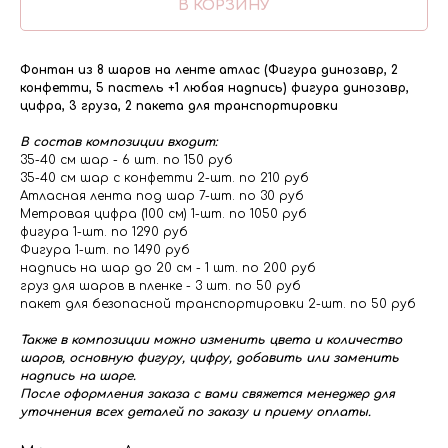
В КОРЗИНУ
Фонтан из 8 шаров на ленте атлас (Фигура динозавр, 2
конфетти, 5 пастель +1 любая надпись) фигура динозавр,
цифра, 3 груза, 2 пакета для транспортировки
В состав композиции входит:
35-40 см шар - 6 шт. по 150 руб
35-40 см шар с конфетти 2-шт. по 210 руб
Атласная лента под шар 7-шт. по 30 руб
Метровая цифра (100 см) 1-шт. по 1050 руб
фигура 1-шт. по 1290 руб
Фигура 1-шт. по 1490 руб
надпись на шар до 20 см - 1 шт. по 200 руб
груз для шаров в пленке - 3 шт. по 50 руб
пакет для безопасной транспортировки 2-шт. по 50 руб
Также в композиции можно изменить цвета и количество
шаров, основную фигуру, цифру, добавить или заменить
надпись на шаре.
После оформления заказа с вами свяжется менеджер для
уточнения всех деталей по заказу и приему оплаты.