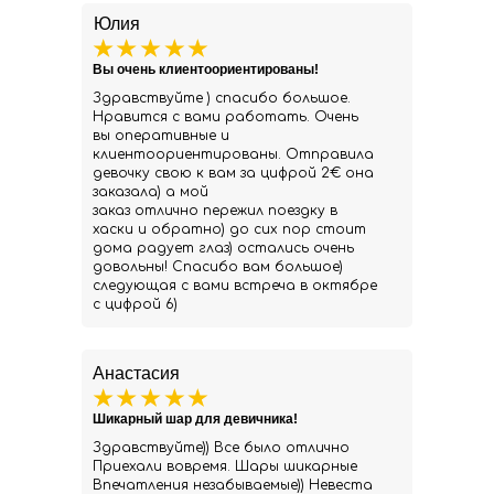
Юлия
Вы очень клиентоориентированы!
Здравствуйте ) спасибо большое.
Нравится с вами работать. Очень
вы оперативные и
клиентоориентированы. Отправила
девочку свою к вам за цифрой 2€ она
заказала) а мой
заказ отлично пережил поездку в
хаски и обратно) до сих пор стоит
дома радует глаз) остались очень
довольны! Спасибо вам большое)
следующая с вами встреча в октябре
с цифрой 6)
Анастасия
Шикарный шар для девичника!
Здравствуйте)) Все было отлично
Приехали вовремя. Шары шикарные
Впечатления незабываемые)) Невеста