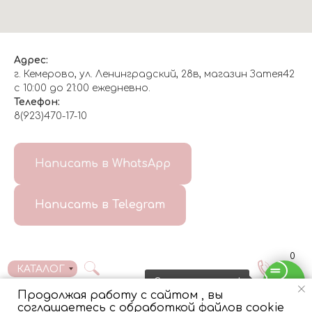
Адрес:
г. Кемерово, ул. Ленинградский, 28в, магазин Затея42
с 10:00 до 21:00 ежедневно.
Телефон:
8(923)470-17-10
О НАС
Написать в WhatsApp
8(999)647-96-07
Написать в Telegram
ГЛАВНАЯ
ДОСТАВКА/
КОНТАКТЫ
ОТЗЫВЫ
ОПЛАТА
0
КАТАЛОГ
Свяжитесь с нами!
Продолжая работу с сайтом , вы
соглашаетесь с обработкой файлов cookie