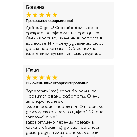
Богдана
Прекрасное оформление!
Добрый день! Спасибо большое за
прекрасное оформление праздника.
Очень красиво, именинник остался в
восторге. И к моему удивлению шары
до сих пор летают. Обязательно
ещё воспользуемся вашими услугами
Юлия
Вы очень клиентоориентированы!
Здравствуйте ) спасибо большое.
Нравится с вами работать. Очень
вы оперативные и
клиентоориентированы. Отправила
девочку свою к вам за цифрой 2€ она
заказала) а мой
заказ отлично пережил поездку в
хаски и обратно) до сих пор стоит
дома радует глаз) остались очень