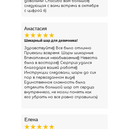
довольны! Спасибо вам большое)
следующая с вами встреча в октябре
с цифрой 6)
Анастасия
Шикарный шар для девичника!
Здравствуйте)) Все было отлично
Приехали вовремя. Шары шикарные
Впечатления незабываемые)) Невеста
была в восторге)) Сюрприз удался
благодаря вашей работе))
Инструкции следовали, шары до сих
пор в первозданном виде)
Единственное сложность была
отделить большой шар от сердца
внутреннего, не могли понять как
его убрать но все равно справились)
Елена