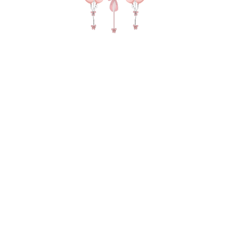
№ 4514 Набор шаров на день рождения мальчика
"Первый годик с фото" в цвете голубой и крем с
печатью ваших фото
7 090
р.
В КОРЗИНУ