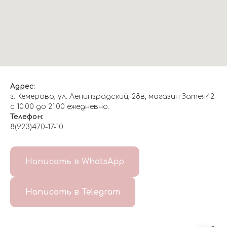
Адрес:
г. Кемерово, ул. Ленинградский, 28в, магазин Затея42
с 10:00 до 21:00 ежедневно.
Телефон:
8(923)470-17-10
О НАС
Написать в WhatsApp
8(999)647-96-07
Написать в Telegram
ГЛАВНАЯ
ДОСТАВКА/
КОНТАКТЫ
ОТЗЫВЫ
ОПЛАТА