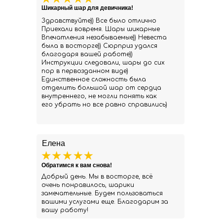
Шикарный шар для девичника!
Здравствуйте)) Все было отлично
Приехали вовремя. Шары шикарные
Впечатления незабываемые)) Невеста
была в восторге)) Сюрприз удался
благодаря вашей работе))
Инструкции следовали, шары до сих
пор в первозданном виде)
Единственное сложность была
отделить большой шар от сердца
внутреннего, не могли понять как
его убрать но все равно справились)
Елена
Обратимся к вам снова!
Добрый день. Мы в восторге, всё
очень понравилось, шарики
замечательные. Будем пользоваться
вашими услугами еще. Благодарим за
вашу работу!