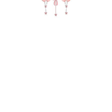
№ 4683 Набор шаров для мужчины "Представь,
что это гелик" в цвете серый и черный
4 735
р.
В КОРЗИНУ