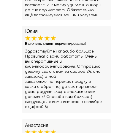
Очень красиво, именинник остался в
восторге. И к моему удивлению шары
до сих пор летают. Обязательно
ещё воспользуемся вашими услугами
Юлия
Вы очень клиентоориентированы!
Здравствуйте ) спасибо большое.
Нравится с вами работать. Очень
вы оперативные и
клиентоориентированы. Отправила
девочку свою к вам за цифрой 2€ она
заказала) а мой
заказ отлично пережил поездку в
хаски и обратно) до сих пор стоит
дома радует глаз) остались очень
довольны! Спасибо вам большое)
следующая с вами встреча в октябре
с цифрой 6)
Анастасия