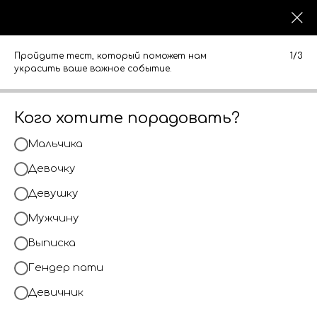
0
0
КАТАЛОГ
КАТАЛОГ
Пройдите тест, который поможет нам
1/3
украсить ваше важное событие.
Кого хотите порадовать?
Мальчика
Девочку
Девушку
Мужчину
Выписка
Гендер пати
Девичник