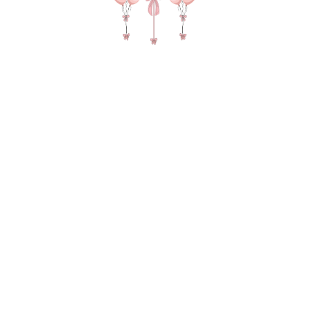
№ 4580 Набор шаров для девочки
"София" с фигурой котенок в короне,
цифрой в цвете розовый белый и
крем
7 530
р.