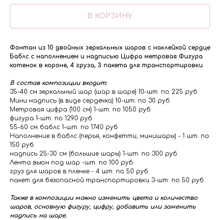
В КОРЗИНУ
Фонтан из 10 двойных зеркальных шаров с наклейкой сердце
Баблс с наполнением и надписью Цифра метровая Фигура
котенок в короне, 4 груза, 3 пакета для транспортировки
В состав композиции входит:
35-40 см зеркальный шар (шар в шаре) 10-шт. по 225 руб
Мини надпись (в виде сердечка) 10-шт. по 30 руб
Метровая цифра (100 см) 1-шт. по 1050 руб
фигура 1-шт. по 1290 руб
55-60 см баблс 1-шт. по 1740 руб
Наполнение в баблс (перья, конфетти, минишары) - 1 шт. по
150 руб
надпись 25-30 см (большие шары) 1-шт. по 300 руб
Лента вьюн под шар -шт. по 100 руб
груз для шаров в пленке - 4 шт. по 50 руб
пакет для безопасной транспортировки 3-шт. по 50 руб
Также в композиции можно изменить цвета и количество
шаров, основную фигуру, цифру, добавить или заменить
надпись на шаре.