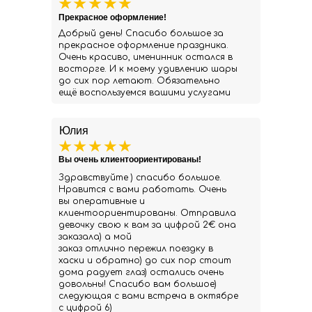
Прекрасное оформление!
Добрый день! Спасибо большое за
прекрасное оформление праздника.
Очень красиво, именинник остался в
восторге. И к моему удивлению шары
до сих пор летают. Обязательно
ещё воспользуемся вашими услугами
Юлия
Вы очень клиентоориентированы!
Здравствуйте ) спасибо большое.
Нравится с вами работать. Очень
вы оперативные и
клиентоориентированы. Отправила
девочку свою к вам за цифрой 2€ она
заказала) а мой
заказ отлично пережил поездку в
хаски и обратно) до сих пор стоит
дома радует глаз) остались очень
довольны! Спасибо вам большое)
следующая с вами встреча в октябре
с цифрой 6)