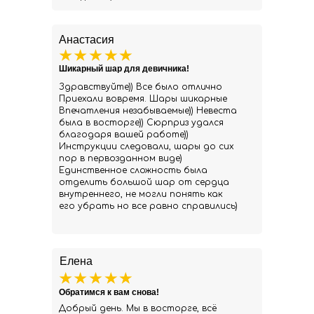
Анастасия
Шикарный шар для девичника!
Здравствуйте)) Все было отлично
Приехали вовремя. Шары шикарные
Впечатления незабываемые)) Невеста
была в восторге)) Сюрприз удался
благодаря вашей работе))
Инструкции следовали, шары до сих
пор в первозданном виде)
Единственное сложность была
отделить большой шар от сердца
внутреннего, не могли понять как
его убрать но все равно справились)
Елена
Обратимся к вам снова!
Добрый день. Мы в восторге, всё