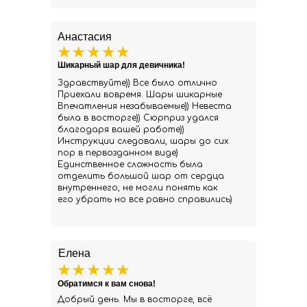
Анастасия
Шикарный шар для девичника!
Здравствуйте)) Все было отлично
Приехали вовремя. Шары шикарные
Впечатления незабываемые)) Невеста
была в восторге)) Сюрприз удался
благодаря вашей работе))
Инструкции следовали, шары до сих
пор в первозданном виде)
Единственное сложность была
отделить большой шар от сердца
внутреннего, не могли понять как
его убрать но все равно справились)
Елена
Обратимся к вам снова!
Добрый день. Мы в восторге, всё