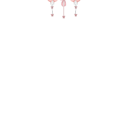
№ 4375 Набор шаров на день
рождения "Буба 1"
7 395
р.
В КОРЗИНУ