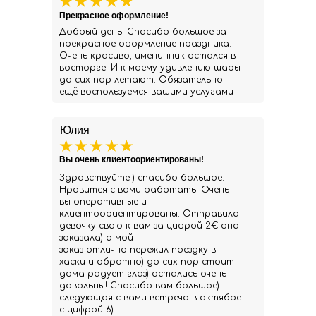
Прекрасное оформление!
Добрый день! Спасибо большое за
прекрасное оформление праздника.
Очень красиво, именинник остался в
восторге. И к моему удивлению шары
до сих пор летают. Обязательно
ещё воспользуемся вашими услугами
Юлия
Вы очень клиентоориентированы!
Здравствуйте ) спасибо большое.
Нравится с вами работать. Очень
вы оперативные и
клиентоориентированы. Отправила
девочку свою к вам за цифрой 2€ она
заказала) а мой
заказ отлично пережил поездку в
хаски и обратно) до сих пор стоит
дома радует глаз) остались очень
довольны! Спасибо вам большое)
следующая с вами встреча в октябре
с цифрой 6)