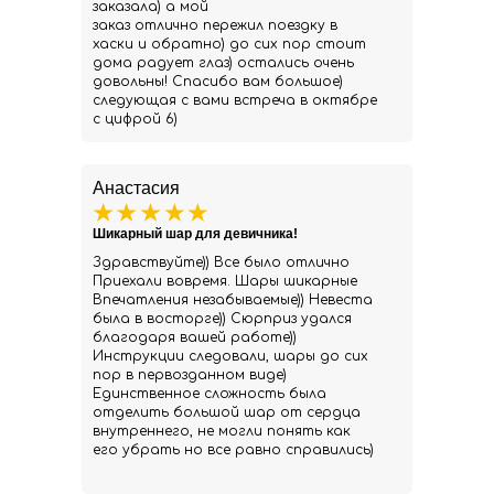
заказала) а мой
заказ отлично пережил поездку в
хаски и обратно) до сих пор стоит
дома радует глаз) остались очень
довольны! Спасибо вам большое)
следующая с вами встреча в октябре
с цифрой 6)
Анастасия
Шикарный шар для девичника!
Здравствуйте)) Все было отлично
Приехали вовремя. Шары шикарные
Впечатления незабываемые)) Невеста
была в восторге)) Сюрприз удался
благодаря вашей работе))
Инструкции следовали, шары до сих
пор в первозданном виде)
Единственное сложность была
отделить большой шар от сердца
внутреннего, не могли понять как
его убрать но все равно справились)