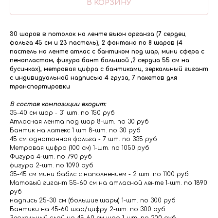
В КОРЗИНУ
30 шаров в потолок на ленте вьюн органза (7 сердец
фольга 45 см и 23 пастель), 2 фонтана по 8 шаров (4
пастель на ленте атлас с бантиком под шар, мини сфера с
пенопластом, фигура бант большой ,2 сердца 55 см на
бусинках), метровая цифра с бантиками, зеркальный гигант
с индивидуальной надписью 4 груза, 7 пакетов для
транспортировки
В состав композиции входит:
35-40 см шар - 31 шт. по 150 руб
Атласная лента под шар 8-шт. по 30 руб
Бантик на латекс 1 шт 8-шт. по 30 руб
45 см однотонная фольга - 7 шт. по 335 руб
Метровая цифра (100 см) 1-шт. по 1050 руб
Фигура 4-шт. по 790 руб
фигура 2-шт. по 1090 руб
35-45 см мини баблс с наполнением - 2 шт. по 1100 руб
Матовый гигант 55-60 см на атласной ленте 1-шт. по 1890
руб
надпись 25-30 см (большие шары) 1-шт. по 300 руб
Бантики на 45-60 шар/цифру 2-шт. по 300 руб