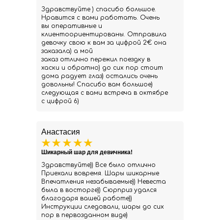
Здравствуйте ) спасибо большое.
Нравится с вами работать. Очень
вы оперативные и
клиентоориентированы. Отправила
девочку свою к вам за цифрой 2€ она
заказала) а мой
заказ отлично пережил поездку в
хаски и обратно) до сих пор стоит
дома радует глаз) остались очень
довольны! Спасибо вам большое)
следующая с вами встреча в октябре
с цифрой 6)
Анастасия
Шикарный шар для девичника!
Здравствуйте)) Все было отлично
Приехали вовремя. Шары шикарные
Впечатления незабываемые)) Невеста
была в восторге)) Сюрприз удался
благодаря вашей работе))
Инструкции следовали, шары до сих
пор в первозданном виде)