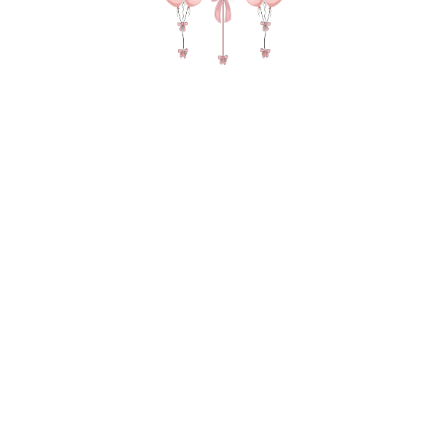
Ретро голубой пастель 35-40 см
(Колумбия)
150
р.
В КОРЗИНУ
395562