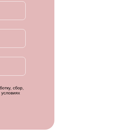
отку, сбор,
 условиях