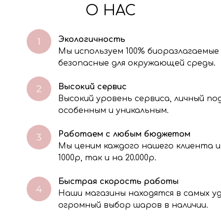
О НАС
Экологичность
Мы используем 100% биоразлагаемые
безопасные для окружающей среды.
Высокий сервис
Высокий уровень сервиса, личный п
особенным и уникальным.
Работаем с любым бюджетом
Мы ценим каждого нашего клиента и
через электронную форму, Вы даете согласие на обработку, сбор, хра
тавленной Вами информации на условиях Политики обработки персо
1000р, так и на 20.000р.
Быстрая скорость работы
Наши магазины находятся в самых 
огромный выбор шаров в наличии.