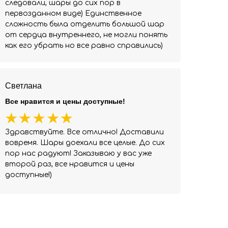
следовали, шары до сих пор в
первозданном виде) Единственное
сложность была отделить большой шар
от сердца внутреннего, не могли понять
как его убрать но все равно справились)
Светлана
Все нравится и цены доступные!
Здравствуйте. Все отлично! Доставили
вовремя. Шары доехали все целые. До сих
пор нас радуют! Заказываю у вас уже
второй раз, все нравится и цены
доступные!)