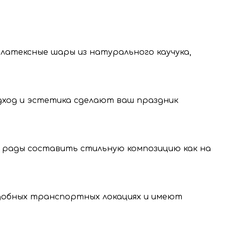
 латексные шары из натурального каучука,
одход и эстетика сделают ваш праздник
 рады составить стильную композицию как на
нение и передачу
нальных данных.
удобных транспортных локациях и имеют