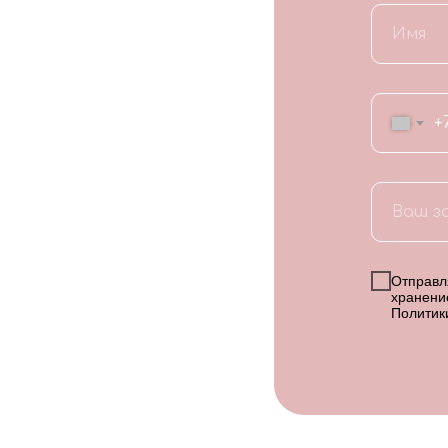
+
Отправля
хранени
Политик