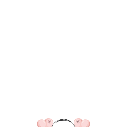
ВКА/ОПЛАТА
КОНТАКТЫ
О НАС
ОТЗЫВ
ГЛАВНАЯ
ДОСТАВКА/ОПЛАТА
КОНТАКТЫ
№ 4361 Набор 
"Мужской триум
и золото