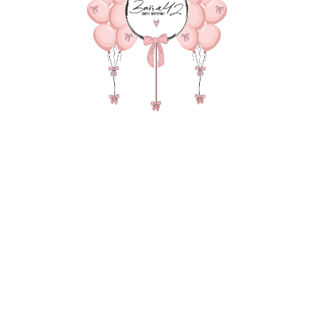
5 430
р.
В КОРЗИНУ
Фонтан из 13 шаров на ат
груза, 2 пакета для без
В состав композиции вхо
35-40 см шар - 6 шт. по 15
35-40 см шар Хром 4-шт. п
35-40 см шар с конфетти 3
Атласная лента под шар 1
Матовый гигант 55-60 см 
надпись 25-30 см (большие
Зеркальный слой на 45-60 
груз для шаров в пленке - 
пакет для безопасной тра
Также в композиции можн
основную фигуру, цифру,