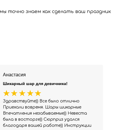
, мы точно знаем как сделать ваш праздник
Анастасия
Шикарный шар для девичника!
Здравствуйте)) Все было отлично
Приехали вовремя. Шары шикарные
Впечатления незабываемые)) Невеста
была в восторге)) Сюрприз удался
благодаря вашей работе)) Инструкции