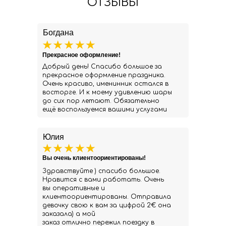
ОТЗЫВЫ
Богдана
Прекрасное оформление!
Добрый день! Спасибо большое за
прекрасное оформление праздника.
Очень красиво, именинник остался в
восторге. И к моему удивлению шары
до сих пор летают. Обязательно
ещё воспользуемся вашими услугами
Юлия
Вы очень клиентоориентированы!
Здравствуйте ) спасибо большое.
Нравится с вами работать. Очень
вы оперативные и
клиентоориентированы. Отправила
девочку свою к вам за цифрой 2€ она
заказала) а мой
заказ отлично пережил поездку в