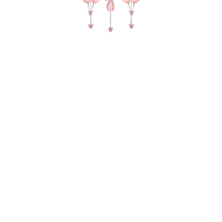
№ 4448 Набор шаров для мужчины
"Сердитый котик" в цвете черный
и золото
4945,00
р.
В КОРЗИНУ
Фонтан из 5 шариков (3 хром, 2 черный) Фигура сердитый
котик Зеркальный гигант с надписью, 3 груза, 2 пакета для
транспортировки
В состав композиции входит:
35-40 см шар - 2 шт. по 150 руб
35-40 см шар Хром 3-шт. по 205 руб
фигура 1-шт. по 1290 руб
Матовый гигант 55-60 см на атласной ленте 1-шт. по 1890
руб
надпись 25-30 см (большие шары) 1-шт. по 300 руб