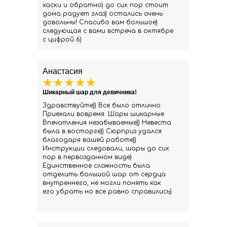
хаски и обратно) до сих пор стоит
дома радует глаз) остались очень
довольны! Спасибо вам большое)
следующая с вами встреча в октябре
с цифрой 6)
Анастасия
Шикарный шар для девичника!
Здравствуйте)) Все было отлично
Приехали вовремя. Шары шикарные
Впечатления незабываемые)) Невеста
была в восторге)) Сюрприз удался
благодаря вашей работе))
Инструкции следовали, шары до сих
пор в первозданном виде)
Единственное сложность была
отделить большой шар от сердца
внутреннего, не могли понять как
его убрать но все равно справились)