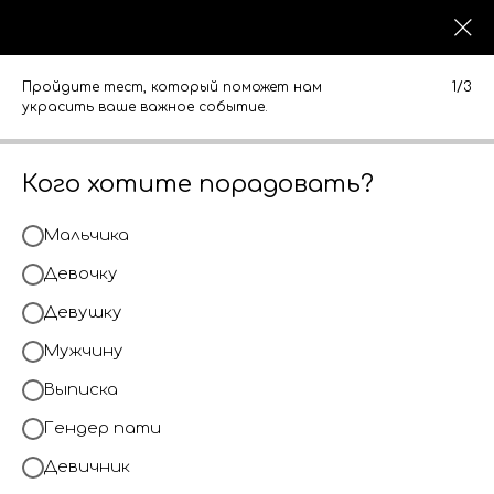
0
0
КАТАЛОГ
КАТАЛОГ
Пройдите тест, который поможет нам
1/3
украсить ваше важное событие.
Кого хотите порадовать?
Мальчика
Девочку
Девушку
Мужчину
Выписка
Гендер пати
Девичник