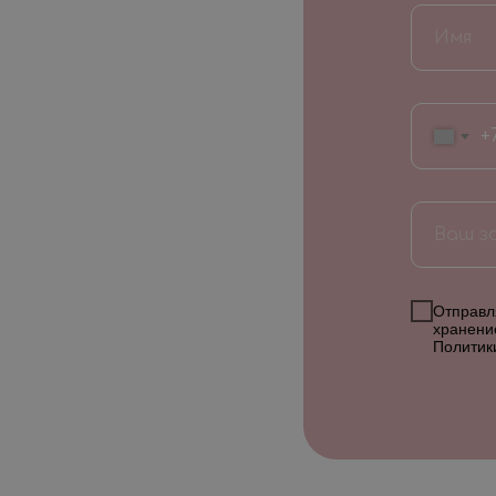
+
Отправля
хранени
Политик