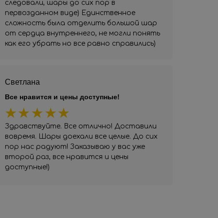
следовали, шары до сих пор в
первозданном виде) Единственное
сложность была отделить большой шар
от сердца внутреннего, не могли понять
как его убрать но все равно справились)
Светлана
Все нравится и цены доступные!
Здравствуйте. Все отлично! Доставили
вовремя. Шары доехали все целые. До сих
пор нас радуют! Заказываю у вас уже
второй раз, все нравится и цены
доступные!)