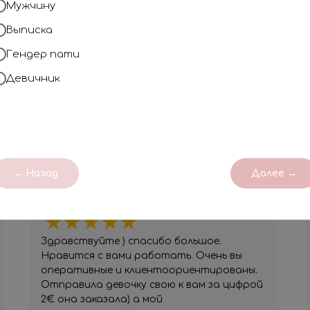
Мужчину
Профессионализм
Наша компания на рынке с 2018 года
Выписка
незабываемым!
Гендер пати
Девичник
ОТЗЫВЫ
← Назад
Далее →
Юлия
Вы очень клиентоориентированы!
Здравствуйте ) спасибо большое.
Нравится с вами работать. Очень вы
оперативные и клиентоориентированы.
Отправила девочку свою к вам за цифрой
2€ она заказала) а мой