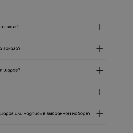
в заказ?
а заказа?
т шаров?
аров или надпись в выбранном наборе?