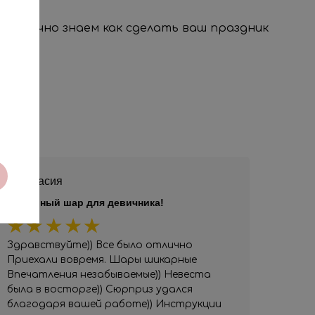
, мы точно знаем как сделать ваш праздник
Анастасия
Шикарный шар для девичника!
Здравствуйте)) Все было отлично
Приехали вовремя. Шары шикарные
Впечатления незабываемые)) Невеста
была в восторге)) Сюрприз удался
благодаря вашей работе)) Инструкции