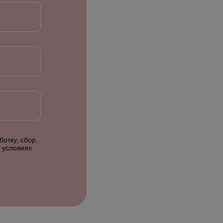
отку, сбор,
 условиях