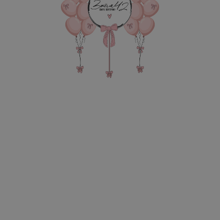
В КОРЗИНУ
Фонтан из 10 сердец фоль
груза, 2 пакета для без
В состав композиции вхо
45 см однотонная фольга -
фигура 1-шт. по 1090 руб
надпись на шар до 20 см - 
Также в композиции можн
основную фигуру, цифру,
После оформления заказа
всех деталей по заказу и
Мультгерои: Конфетка
Цвет: розовый
Цвет: золото