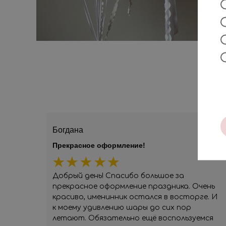
Богдана
Прекрасное оформление!
Добрый день! Спасибо большое за
прекрасное оформление праздника. Очень
красиво, именинник остался в восторге. И
к моему удивлению шары до сих пор
летают. Обязательно ещё воспользуемся