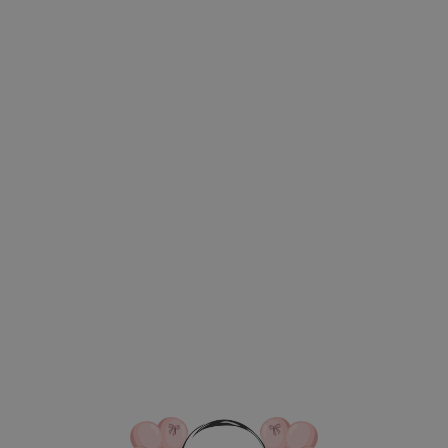
ВКА/ОПЛАТА
КОНТАКТЫ
О НАС
ОТЗЫВ
ГЛАВНАЯ
ДОСТАВКА/ОПЛАТА
КОНТАКТЫ
№ 4874 Набор ш
конфетка" на 1
4 640
р.