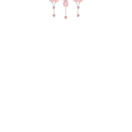
№ 4681 Набор шаров для мужчины
"ты круче Бэтмана" в цвете
серебро и красный с маской Марвел
Бэтман
4 275
р.