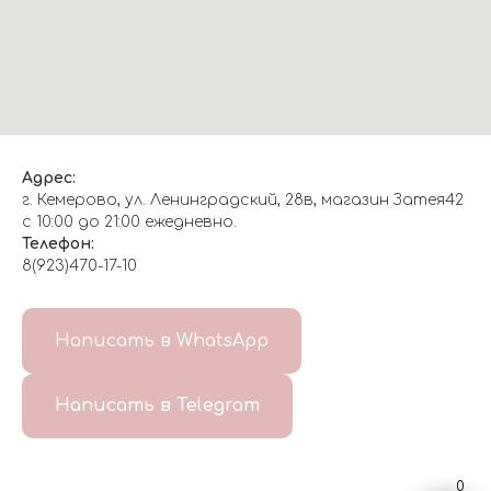
Адрес:
г. Кемерово, ул. Ленинградский, 28в, магазин Затея42
с 10:00 до 21:00 ежедневно.
Телефон:
8(923)470-17-10
О НАС
Написать в WhatsApp
8(999)647-96-07
Написать в Telegram
ГЛАВНАЯ
ДОСТАВКА/
КОНТАКТЫ
ОТЗЫВЫ
ОПЛАТА
0