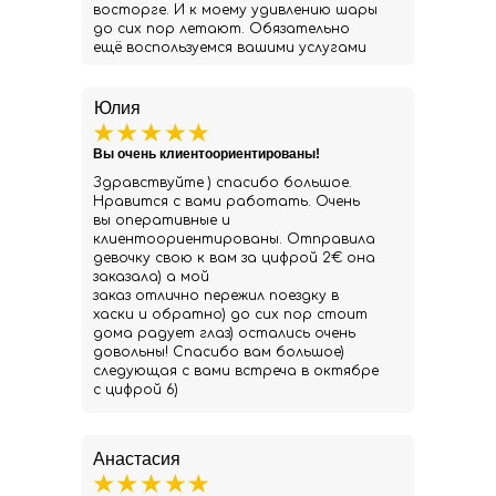
восторге. И к моему удивлению шары
до сих пор летают. Обязательно
ещё воспользуемся вашими услугами
Юлия
Вы очень клиентоориентированы!
Здравствуйте ) спасибо большое.
Нравится с вами работать. Очень
вы оперативные и
клиентоориентированы. Отправила
девочку свою к вам за цифрой 2€ она
заказала) а мой
заказ отлично пережил поездку в
хаски и обратно) до сих пор стоит
дома радует глаз) остались очень
довольны! Спасибо вам большое)
следующая с вами встреча в октябре
с цифрой 6)
Анастасия