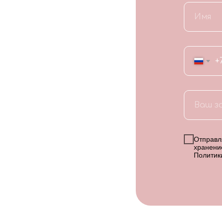
+
Отправля
хранени
Политик