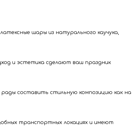
 латексные шары из натурального каучука,
одход и эстетика сделают ваш праздник
 рады составить стильную композицию как на
нение и передачу
нальных данных.
удобных транспортных локациях и имеют