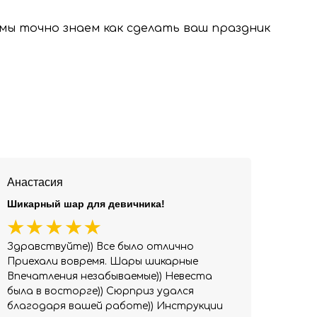
, мы точно знаем как сделать ваш праздник
Анастасия
Шикарный шар для девичника!
Здравствуйте)) Все было отлично
Приехали вовремя. Шары шикарные
Впечатления незабываемые)) Невеста
была в восторге)) Сюрприз удался
благодаря вашей работе)) Инструкции