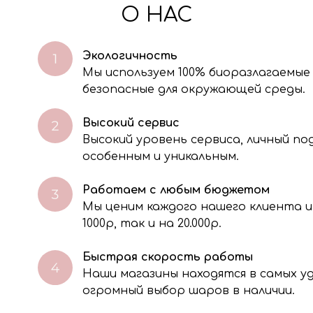
О НАС
Экологичность
Мы используем 100% биоразлагаемые
безопасные для окружающей среды.
Высокий сервис
Высокий уровень сервиса, личный п
особенным и уникальным.
Работаем с любым бюджетом
Мы ценим каждого нашего клиента и
через электронную форму, Вы даете согласие на обработку, сбор, хра
тавленной Вами информации на условиях Политики обработки персо
1000р, так и на 20.000р.
Быстрая скорость работы
Наши магазины находятся в самых 
огромный выбор шаров в наличии.