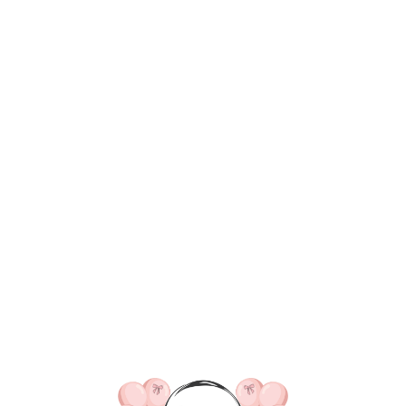
ВКА/ОПЛАТА
КОНТАКТЫ
О НАС
ОТЗЫВ
ГЛАВНАЯ
ДОСТАВКА/ОПЛАТА
КОНТАКТЫ
№ 4597 Набор 
любовь" в цвет
6 280
р.