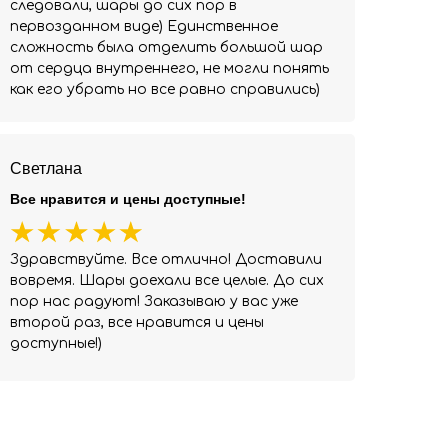
следовали, шары до сих пор в
первозданном виде) Единственное
сложность была отделить большой шар
от сердца внутреннего, не могли понять
как его убрать но все равно справились)
Светлана
Все нравится и цены доступные!
Здравствуйте. Все отлично! Доставили
вовремя. Шары доехали все целые. До сих
пор нас радуют! Заказываю у вас уже
второй раз, все нравится и цены
доступные!)