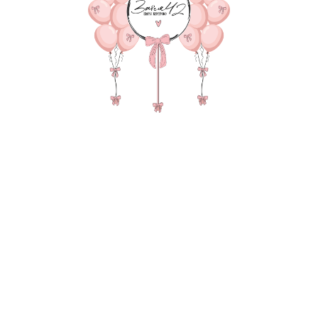
В КОРЗИНУ
20 шаров в потолок на ле
груз, 3 пакета для безо
В состав композиции вхо
35-40 см шар - 20 шт. по 1
Атласная лента под шар 2
90 см супер Гигант Звезда
надпись 25-30 см (большие
груз для шаров в пленке - 1
пакет для безопасной тра
Также в композиции можн
основную фигуру, цифру,
После оформления заказа
всех деталей по заказу и
Цвет: синий
Цвет: белый