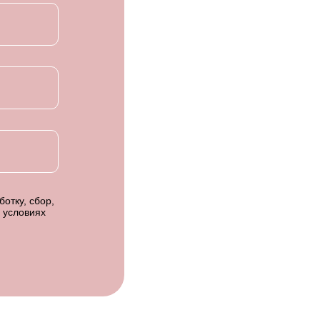
отку, сбор,
 условиях