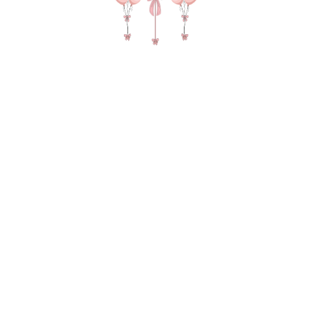
№ 4901 Набор шаров для мужчины
"23 февраля" в цвете красный, белый
и синий
5 070
р.