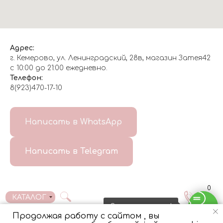
Адрес:
г. Кемерово, ул. Ленинградский, 28в, магазин Затея42
с 10:00 до 21:00 ежедневно.
Телефон:
8(923)470-17-10
О НАС
Написать в WhatsApp
8(999)647-96-07
Написать в Telegram
ГЛАВНАЯ
ДОСТАВКА/
КОНТАКТЫ
ОТЗЫВЫ
ОПЛАТА
0
КАТАЛОГ
Свяжитесь с нами!
Продолжая работу с сайтом , вы