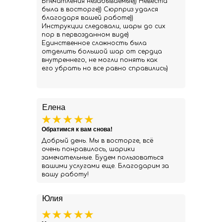
Впечатления незабываемые)) Невеста
была в восторге)) Сюрприз удался
благодаря вашей работе))
Инструкции следовали, шары до сих
пор в первозданном виде)
Единственное сложность была
отделить большой шар от сердца
внутреннего, не могли понять как
его убрать но все равно справились)
Елена
Обратимся к вам снова!
Добрый день. Мы в восторге, всё
очень понравилось, шарики
замечательные. Будем пользоваться
вашими услугами еще. Благодарим за
вашу работу!
Юлия