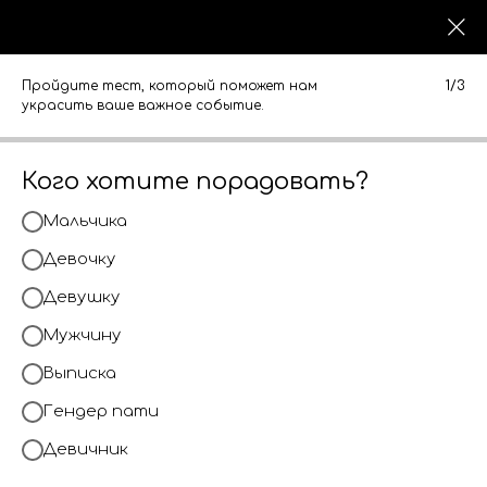
0
0
КАТАЛОГ
КАТАЛОГ
Пройдите тест, который поможет нам
1/3
украсить ваше важное событие.
Кого хотите порадовать?
Мальчика
Девочку
Девушку
Мужчину
Выписка
Гендер пати
Девичник