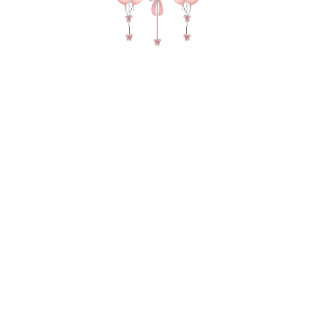
№ 4478 Набор шаров для девочки "Мира" с
фигурой бант и облако в цвете крем и белый
SKU:
7370,00
р.
В КОРЗИНУ
2 фонтана на атлас ленте с бантиками по 5
шаров Фигура бант Фигура облако Зеркальный
гигант с надписью, 5 грузов, 3 пакета для
транспортировки