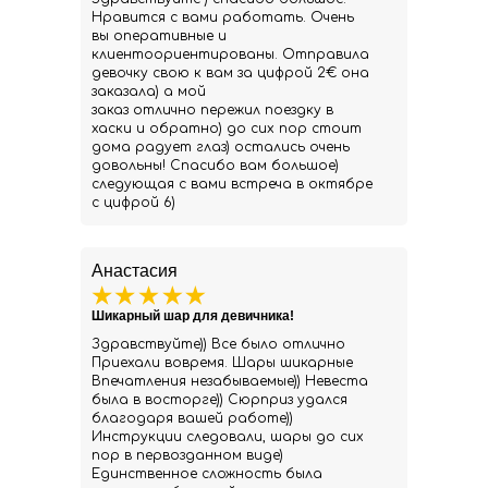
Нравится с вами работать. Очень
вы оперативные и
клиентоориентированы. Отправила
девочку свою к вам за цифрой 2€ она
заказала) а мой
заказ отлично пережил поездку в
хаски и обратно) до сих пор стоит
дома радует глаз) остались очень
довольны! Спасибо вам большое)
следующая с вами встреча в октябре
с цифрой 6)
Анастасия
Шикарный шар для девичника!
Здравствуйте)) Все было отлично
Приехали вовремя. Шары шикарные
Впечатления незабываемые)) Невеста
была в восторге)) Сюрприз удался
благодаря вашей работе))
Инструкции следовали, шары до сих
пор в первозданном виде)
Единственное сложность была