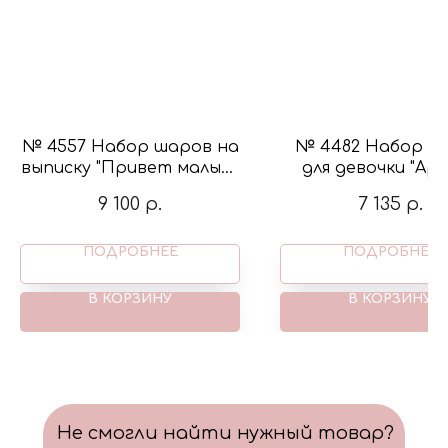
№ 4557 Набор шаров на
№ 4482 Набор ш
выписку "Привет малыш"
для девочки "Ар
с фигурой жирафа в
мини" с бабочка
9 100
р.
7 135
р.
цвете крем и белый
цвете белый и ро
ПОДРОБНЕЕ
ПОДРОБНЕЕ
В КОРЗИНУ
В КОРЗИНУ
Не смогли найти нужный товар?