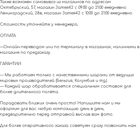
Также возможен самовывоз из магазинов по адресам:
Октябрьский, 57, магазин Затея42 с 09:00 до 21:00 ежедневно.
Ленинградский, 28в, магазин Затея42 с 10:00 до 21:00 ежедневно.
Стоимость уточняйте у менеджера.
ОПЛАТА:
—Онлайн-переводом или по терминалу в магазинах, наличными в
магазине по предзаказу.
ГАРАНТИИ:
— Мы работаем только с качественными шарами от ведущих
мировых производителей (Бельгия, Колумбия и тд.)
— Каждый шар обрабатывается специальным составом для
более длительного полёта.
Порадовать близких очень просто! Напишите нам и мы
оформим для вас любую композицию день в день,
предварительно перед отправкой выслав вам фото.
Для более оперативного заказа советуем сразу позвонить нам.