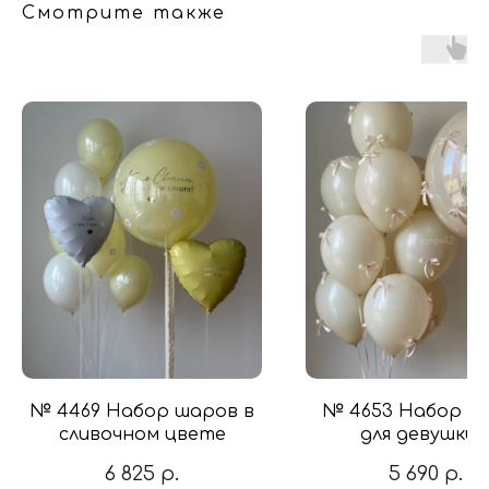
Смотрите также
№ 4469 Набор шаров в
№ 4653 Набор ш
сливочном цвете
для девушки 
бантиками "НВ"в 
6 825
р.
5 690
р.
тотал крем