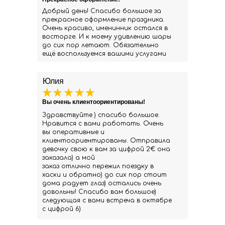
Добрый день! Спасибо большое за
прекрасное оформление праздника.
Очень красиво, именинник остался в
восторге. И к моему удивлению шары
до сих пор летают. Обязательно
ещё воспользуемся вашими услугами
Юлия
Вы очень клиентоориентированы!
Здравствуйте ) спасибо большое.
Нравится с вами работать. Очень
вы оперативные и
клиентоориентированы. Отправила
девочку свою к вам за цифрой 2€ она
заказала) а мой
заказ отлично пережил поездку в
хаски и обратно) до сих пор стоит
дома радует глаз) остались очень
довольны! Спасибо вам большое)
следующая с вами встреча в октябре
с цифрой 6)