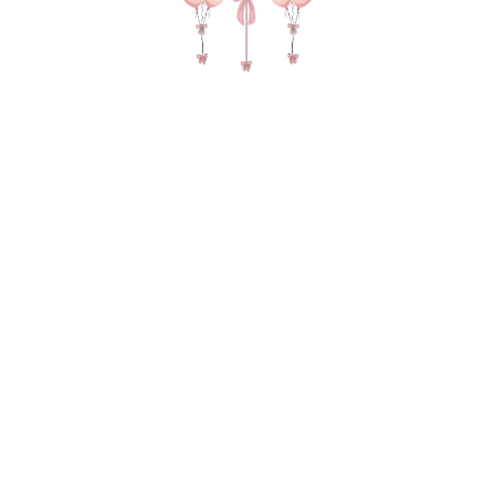
№ 4474 Набор шаров для девочки "Ариэла" с
бабочками в цвете белый и розовый
SKU:
14710,00
р.
В КОРЗИНУ
Сердце гигант на вьющейся ленте с
индивидуальной надписью и бабочками 2
фонтана по 9 Шаров В 1 фонтане: 2 прозрачных
сферы с бабочками 5 двойных зеркальных Шаров