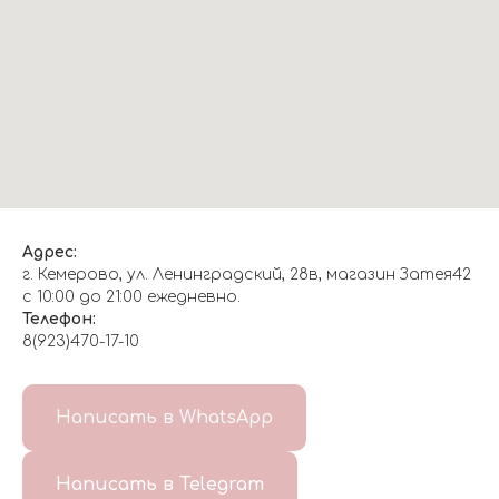
Адрес:
г. Кемерово, ул. Ленинградский, 28в, магазин Затея42
с 10:00 до 21:00 ежедневно.
Телефон:
8(923)470-17-10
О НАС
Написать в WhatsApp
8(999)647-96-07
Написать в Telegram
ГЛАВНАЯ
ДОСТАВКА/
КОНТАКТЫ
ОТЗЫВЫ
ОПЛАТА