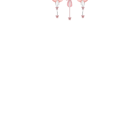
№ 4650 ВАУ Набор шаров на выписку "Папина
девочка" с фигурой Аиста, бантика и бабочки
в цвете пыльная роза
SKU:
26275,00
р.
В КОРЗИНУ
27 шаров в потолок на ленте атлас с бантиком
под шар (9 сердец фольга, 5 перламутр, 8
двойных зеркальных шаров, 5 прозрачных), 2