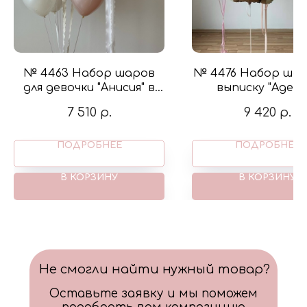
№ 4463 Набор шаров
№ 4476 Набор шар
для девочки "Анисия" в
выписку "Аделя"
цвете белый и розовый
фигурой мишки в 
7 510
р.
9 420
р.
цвете розовый, к
золото
ПОДРОБНЕЕ
ПОДРОБНЕЕ
В КОРЗИНУ
В КОРЗИНУ
Не смогли найти нужный товар?
Оставьте заявку и мы поможем