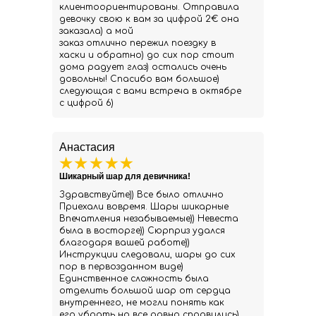
клиентоориентированы. Отправила
девочку свою к вам за цифрой 2€ она
заказала) а мой
заказ отлично пережил поездку в
хаски и обратно) до сих пор стоит
дома радует глаз) остались очень
довольны! Спасибо вам большое)
следующая с вами встреча в октябре
с цифрой 6)
Анастасия
Шикарный шар для девичника!
Здравствуйте)) Все было отлично
Приехали вовремя. Шары шикарные
Впечатления незабываемые)) Невеста
была в восторге)) Сюрприз удался
благодаря вашей работе))
Инструкции следовали, шары до сих
пор в первозданном виде)
Единственное сложность была
отделить большой шар от сердца
внутреннего, не могли понять как
его убрать но все равно справились)