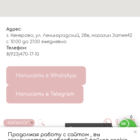
Адрес:
г. Кемерово, ул. Ленинградский, 28в, магазин Затея42
с 10:00 до 21:00 ежедневно.
Телефон:
8(923)470-17-10
О НАС
Написать в WhatsApp
8(999)647-96-07
Написать в Telegram
ГЛАВНАЯ
ДОСТАВКА/
КОНТАКТЫ
ОТЗЫВЫ
ОПЛАТА
0
КАТАЛОГ
Свяжитесь с нами!
Продолжая работу с сайтом , вы