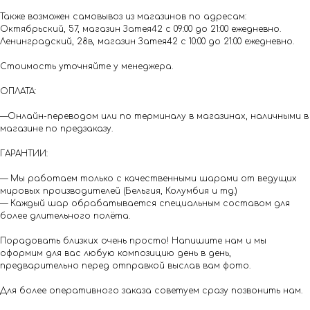
Также возможен самовывоз из магазинов по адресам:
Октябрьский, 57, магазин Затея42 с 09:00 до 21:00 ежедневно.
Ленинградский, 28в, магазин Затея42 с 10:00 до 21:00 ежедневно.
Стоимость уточняйте у менеджера.
ОПЛАТА:
—Онлайн-переводом или по терминалу в магазинах, наличными в
магазине по предзаказу.
ГАРАНТИИ:
— Мы работаем только с качественными шарами от ведущих
мировых производителей (Бельгия, Колумбия и тд.)
— Каждый шар обрабатывается специальным составом для
более длительного полёта.
Порадовать близких очень просто! Напишите нам и мы
оформим для вас любую композицию день в день,
предварительно перед отправкой выслав вам фото.
Для более оперативного заказа советуем сразу позвонить нам.