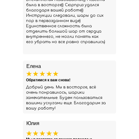
была в восторге)) Сюрприз удался
благодаря вашей работе))
Инструкции следовали, шары до сих
пор в первозданном виде)
Единственное сложность была
отделить большой шар от сердца
внутреннего, не могли понять как
его убрать но все равно справились)
Елена
Обратимся к вам снова!
Добрый день. Мы в восторге, всё
очень понравилось, шарики
замечательные. Будем пользоваться
вашими услугами еще. Благодарим за
вашу работу!
Юлия