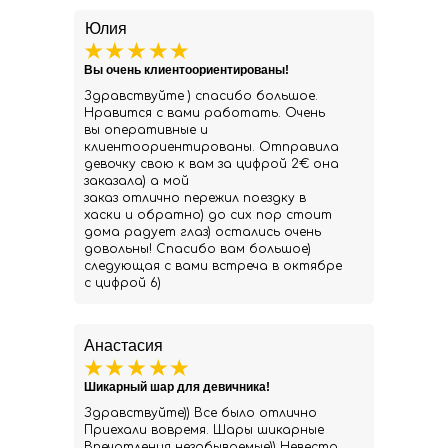
Юлия
Вы очень клиентоориентированы!
Здравствуйте ) спасибо большое.
Нравится с вами работать. Очень
вы оперативные и
клиентоориентированы. Отправила
девочку свою к вам за цифрой 2€ она
заказала) а мой
заказ отлично пережил поездку в
хаски и обратно) до сих пор стоит
дома радует глаз) остались очень
довольны! Спасибо вам большое)
следующая с вами встреча в октябре
с цифрой 6)
Анастасия
Шикарный шар для девичника!
Здравствуйте)) Все было отлично
Приехали вовремя. Шары шикарные
Впечатления незабываемые)) Невеста