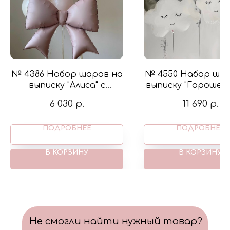
№ 4386 Набор шаров на
№ 4550 Набор шар
выписку "Алиса" с
выписку "Горошек 
бантиком в цвете
с фигурой зайчи
6 030
р.
11 690
р.
пыльная роза и крем
цвете белый и се
ПОДРОБНЕЕ
ПОДРОБНЕЕ
В КОРЗИНУ
В КОРЗИНУ
Не смогли найти нужный товар?