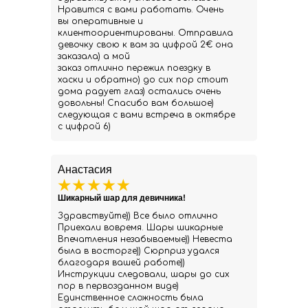
Нравится с вами работать. Очень
вы оперативные и
клиентоориентированы. Отправила
девочку свою к вам за цифрой 2€ она
заказала) а мой
заказ отлично пережил поездку в
хаски и обратно) до сих пор стоит
дома радует глаз) остались очень
довольны! Спасибо вам большое)
следующая с вами встреча в октябре
с цифрой 6)
Анастасия
Шикарный шар для девичника!
Здравствуйте)) Все было отлично
Приехали вовремя. Шары шикарные
Впечатления незабываемые)) Невеста
была в восторге)) Сюрприз удался
благодаря вашей работе))
Инструкции следовали, шары до сих
пор в первозданном виде)
Единственное сложность была