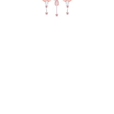
№ 4428 Набор сердец для девочки "Котик" с
фигурой котенок в короне в цвете розовый и
золото
SKU:
5515,00
р.
В КОРЗИНУ
Фигура кошка, Сфера с пенопластом и
надписью, Фонтан из 10 шаров (2 с
пенопластом, 3 хром, 5 пастель)3 груза, 2