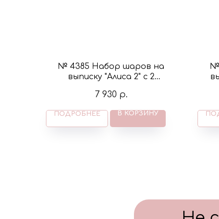
№ 4385 Набор шаров на
№
выписку "Алиса 2" с 2
в
фонтанами и бантиком в
ма
7 930
р.
цвете пыльная роза и крем
В КОРЗИНУ
ПОДРОБНЕЕ
ПО
Не 