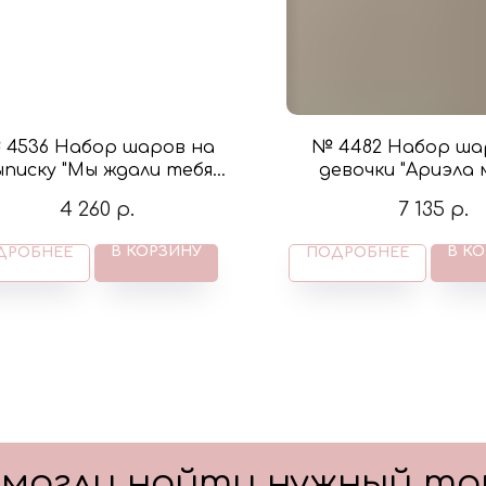
 4536 Набор шаров на
№ 4482 Набор ша
ыписку "Мы ждали тебя
девочки "Ариэла 
лыш" в цвете розовый и
бабочками в цвете
4 260
р.
7 135
р.
крем
розовый
В КОРЗИНУ
В К
ДРОБНЕЕ
ПОДРОБНЕЕ
смогли найти нужный то