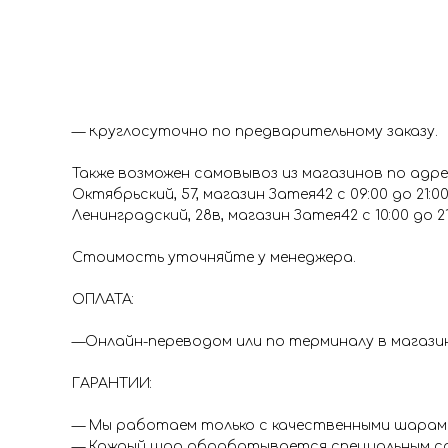
Доставка
Доставка
ДОСТАВКА:
— Гарантия доставки в срок (промежуток 1 час)
— Круглосуточно по предварительному заказу.
Также возможен самовывоз из магазинов по адре
Октябрьский, 57, магазин Затея42 с 09:00 до 21:0
Ленинградский, 28в, магазин Затея42 с 10:00 до 2
Стоимость уточняйте у менеджера.
ОПЛАТА:
—Онлайн-переводом или по терминалу в магазина
ГАРАНТИИ:
— Мы работаем только с качественными шарами 
— Каждый шар обрабатывается специальным со