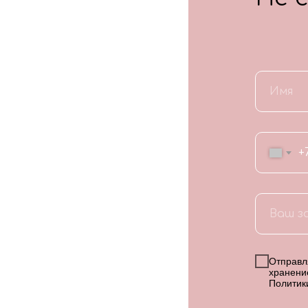
+
Отправля
хранени
Политик