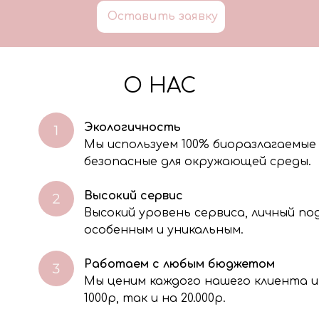
Оставить заявку
О НАС
Экологичность
Мы используем 100% биоразлагаемые
безопасные для окружающей среды.
Высокий сервис
Высокий уровень сервиса, личный п
особенным и уникальным.
Работаем с любым бюджетом
Мы ценим каждого нашего клиента и
через электронную форму, Вы даете согласие на обработку, сбор, хра
тавленной Вами информации на условиях Политики обработки персо
1000р, так и на 20.000р.