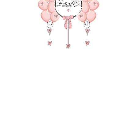
В КОРЗИНУ
Фонтан из 10 сердец Фиг
транспортировки
В состав композиции вх
45 см однотонная фольга 
Фигура 1-шт. по 890 руб
груз для шаров в пленке -
пакет для безопасной тр
Также в композиции мож
основную фигуру, цифру
После оформления заказ
уточнения всех деталей 
Мультгерои: Мишка
Цвет: белый
Цвет: бежевый