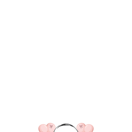
ВКА/ОПЛАТА
КОНТАКТЫ
О НАС
ОТЗЫВ
ГЛАВНАЯ
ДОСТАВКА/ОПЛАТА
КОНТАКТЫ
№ 4541 Набор шаров дл
крем золото и шокола
SKU:
4440,00
р.