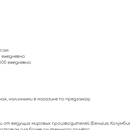
Цвет: шоколадный
сам:
0 ежедневно.
1:00 ежедневно.
х, наличными в магазине по предзаказу.
от ведущих мировых производителей (Бельгия, Колумбия 
ставом для более длительного полёта.