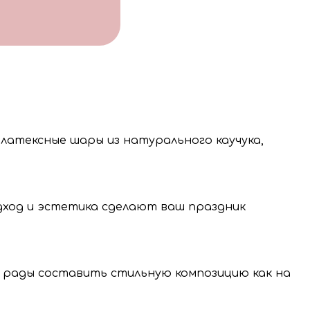
 латексные шары из натурального каучука,
одход и эстетика сделают ваш праздник
 рады составить стильную композицию как на
нение и передачу
нальных данных.