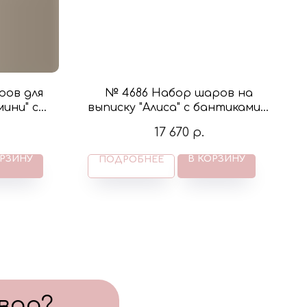
ров для
№ 4686 Набор шаров на
мини" с
выписку "Алиса" с бантиками и
 белый и
фигурой мишка на луне в
17 670
р.
цвете крем и розовый
ОРЗИНУ
В КОРЗИНУ
ПОДРОБНЕЕ
вар?