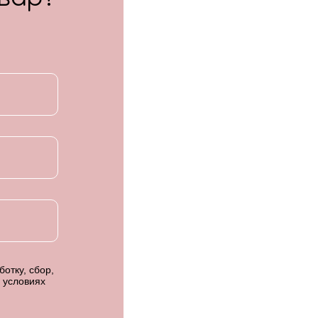
отку, сбор,
 условиях