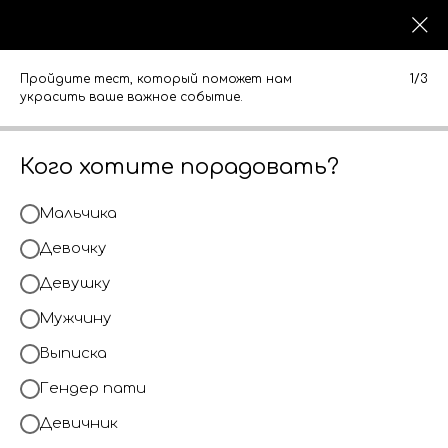
0
0
КАТАЛОГ
КАТАЛОГ
Пройдите тест, который поможет нам
1/3
украсить ваше важное событие.
Кого хотите порадовать?
Мальчика
Девочку
Девушку
Мужчину
Выписка
Гендер пати
Девичник